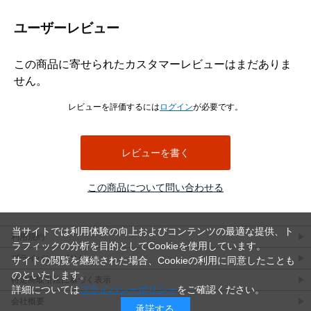
ス、チタン、SUS316L、表面処理は生地とMOコートです。
キャップボルトとは、一般に円筒形の頭部に六角穴を備え、六角棒レンチなどを用
ユーザーレビュー
いて締め付けるボルトを指します。頭部の外側にスパナを掛ける必要がないため、
周囲の作業空間が限られる箇所でも使用されます。ただし、本商品の具体的な頭部
寸法、六角穴寸法、使用工具サイズはデータに記載されていません。
この商品に寄せられたカスタマーレビューはまだありま
エアー抜きボルトは、一般にボルト内部などに設けた通路を通じて、締結部や装置
せん。
内部に残る空気やガスを逃がす目的で使用されます。本商品についても名称からエ
アー抜き用途の商品であることは確認できますが、通路の位置、穴径、流量、気密
レビューを評価するには
ログイン
が必要です。
性、真空環境への適合性などはデータから判断できません。
本商品は全ねじとして登録されています。全ねじとは、軸部のほぼ全長にねじ山が
設けられた形状です。ねじ込み量を調整しやすく、短い締結長さにも対応しやすい
レビューを書く
一方、ねじのない軸部で位置決めやせん断荷重を受ける用途には適合確認が必要で
す。
この商品について問い合わせる
並目とは、同じ呼び径における標準的なピッチ系列を指します。データにはM2で
P=0.4、M2.5でP=0.45、M3でP=0.5、M4でP=0.7、M5でP=0.8、M6でP=1.0、M8で
P=1.25、M10でP=1.5、M12でP=1.75、M16でP=2.0が登録されています。
使用時は、呼び径、長さ、ピッチ、材質、表面処理に加え、エアー抜き通路の仕様
当サイトでは利用体験の向上およびコンテンツの最適な提供、ト
利用規約
が対象装置に適合するかを確認してください。強度、耐食性、耐熱性、漏れ量、使
ラフィックの分析を目的としてCookieを使用しています。
用圧力などの性能値はデータにないため、必要な場合はメーカー資料や図面による
プライバシーポリシー
サイトの閲覧を継続された場合、Cookieの利用に同意したことも
確認が必要です。
のといたします。
特定商取引法に基づく表示
詳細については
プライバシーポリシー
をご確認ください。
他のねじとの違い
会社概要
承諾する