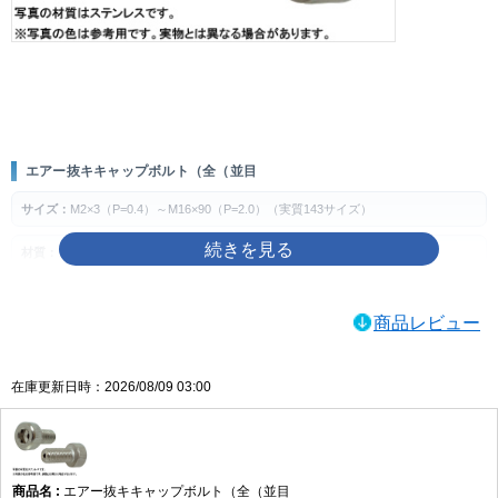
画像をクリックして拡大イメージを表示
エアー抜キキャップボルト（全（並目
サイズ：
M2×3（P=0.4）～M16×90（P=2.0）（実質143サイズ）
材質：
ステンレス、チタン、SUS316L
表面処理：
生地、MOコート
商品レビュー
製品の特徴
エアー抜き用途に対応する全ねじ・並目のキャップボルトです。六角穴を使って締
在庫更新日時：2026/08/09 03:00
め付ける構成で、指定箇所の締結に使用します。
ねじの種類によるサイズの考え方
主な用途
エアー抜キキャップボルト（全（並目
空気やガスの逃げ道が必要とされる装置・部品の締結や、エアー抜き仕様が指定さ