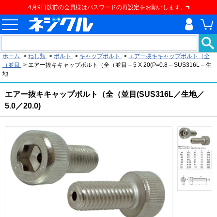
4月9日以前の会員様はパスワードの再設定をお願いします。
現在の位置
ホーム
>
ねじ類
>
ボルト
>
キャップボルト
>
エアー抜キキャップボルト（全
（並目
>
エアー抜キキャップボルト（全（並目 – 5 X 20(P=0.8 – SUS316L – 生
地
エアー抜キキャップボルト（全（並目(SUS316L／生地／
5.0／20.0)