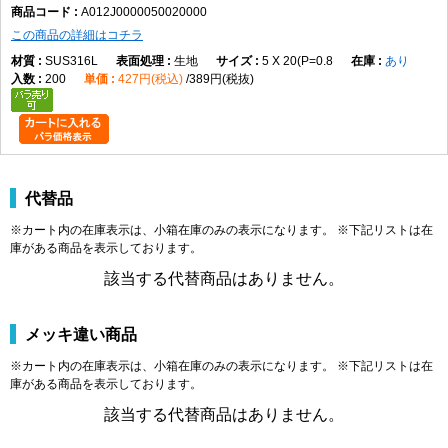
A012J0000050020000
れた交換・保守作業に使用します。
この商品の詳細はコチラ
製品規格・寸法仕様表（単位：mm）
SUS316L
生地
5 X 20(P=0.8
あり
200
427円(税込)
389円(税抜)
A
B
C
M2
φ3.8
1.5
2.0
M2.5
φ4.5
2.0
2.5
M3
φ5.5
2.5
3.0
M4
φ7.0
3.0
4.0
代替品
M5
φ8.5
4.0
5.0
※カート内の在庫表示は、小箱在庫のみの表示になります。 ※下記リストは在
M6
φ10.0
5.0
6.0
庫がある商品を表示しております。
M8
φ13.0
6.0
8.0
該当する代替商品はありません。
M10
φ16.0
8.0
10.0
M12
φ18.0
10.0
12.0
M16
φ24.0
14.0
16.0
メッキ違い商品
商品説明
※カート内の在庫表示は、小箱在庫のみの表示になります。 ※下記リストは在
庫がある商品を表示しております。
エアー抜キキャップボルト（全（並目は、商品名上「エアー抜き」「キャップボル
該当する代替商品はありません。
ト」「全ねじ」「並目」に分類される締結部品です。データではM2×3（P=0.4）か
らM16×90（P=2.0）まで、実質143サイズが登録されています。材質はステンレ