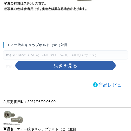
画像をクリックして拡大イメージを表示
エアー抜キキャップボルト（全（並目
サイズ：
M2×3（P=0.4）～M16×90（P=2.0）（実質143サイズ）
材質：
ステンレス、チタン、SUS316L
表面処理：
生地、MOコート
商品レビュー
製品の特徴
エアー抜き用途に対応する全ねじ・並目のキャップボルトです。六角穴を使って締
在庫更新日時：2026/08/09 03:00
め付ける構成で、指定箇所の締結に使用します。
ねじの種類によるサイズの考え方
主な用途
エアー抜キキャップボルト（全（並目
空気やガスの逃げ道が必要とされる装置・部品の締結や、エアー抜き仕様が指定さ