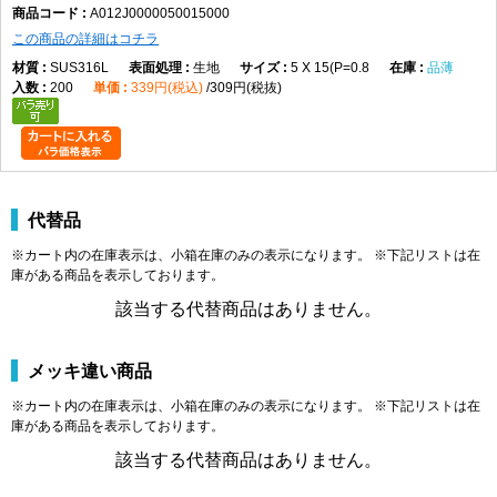
A012J0000050015000
れた交換・保守作業に使用します。
この商品の詳細はコチラ
製品規格・寸法仕様表（単位：mm）
SUS316L
生地
5 X 15(P=0.8
品薄
200
339円(税込)
309円(税抜)
A
B
C
M2
φ3.8
1.5
2.0
M2.5
φ4.5
2.0
2.5
M3
φ5.5
2.5
3.0
M4
φ7.0
3.0
4.0
代替品
M5
φ8.5
4.0
5.0
※カート内の在庫表示は、小箱在庫のみの表示になります。 ※下記リストは在
M6
φ10.0
5.0
6.0
庫がある商品を表示しております。
M8
φ13.0
6.0
8.0
該当する代替商品はありません。
M10
φ16.0
8.0
10.0
M12
φ18.0
10.0
12.0
M16
φ24.0
14.0
16.0
メッキ違い商品
商品説明
※カート内の在庫表示は、小箱在庫のみの表示になります。 ※下記リストは在
庫がある商品を表示しております。
エアー抜キキャップボルト（全（並目は、商品名上「エアー抜き」「キャップボル
該当する代替商品はありません。
ト」「全ねじ」「並目」に分類される締結部品です。データではM2×3（P=0.4）か
らM16×90（P=2.0）まで、実質143サイズが登録されています。材質はステンレ