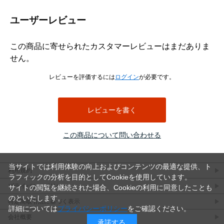
ス、チタン、SUS316L、表面処理は生地とMOコートです。
キャップボルトとは、一般に円筒形の頭部に六角穴を備え、六角棒レンチなどを用
ユーザーレビュー
いて締め付けるボルトを指します。頭部の外側にスパナを掛ける必要がないため、
周囲の作業空間が限られる箇所でも使用されます。ただし、本商品の具体的な頭部
寸法、六角穴寸法、使用工具サイズはデータに記載されていません。
この商品に寄せられたカスタマーレビューはまだありま
エアー抜きボルトは、一般にボルト内部などに設けた通路を通じて、締結部や装置
せん。
内部に残る空気やガスを逃がす目的で使用されます。本商品についても名称からエ
アー抜き用途の商品であることは確認できますが、通路の位置、穴径、流量、気密
レビューを評価するには
ログイン
が必要です。
性、真空環境への適合性などはデータから判断できません。
本商品は全ねじとして登録されています。全ねじとは、軸部のほぼ全長にねじ山が
設けられた形状です。ねじ込み量を調整しやすく、短い締結長さにも対応しやすい
レビューを書く
一方、ねじのない軸部で位置決めやせん断荷重を受ける用途には適合確認が必要で
す。
この商品について問い合わせる
並目とは、同じ呼び径における標準的なピッチ系列を指します。データにはM2で
P=0.4、M2.5でP=0.45、M3でP=0.5、M4でP=0.7、M5でP=0.8、M6でP=1.0、M8で
P=1.25、M10でP=1.5、M12でP=1.75、M16でP=2.0が登録されています。
使用時は、呼び径、長さ、ピッチ、材質、表面処理に加え、エアー抜き通路の仕様
当サイトでは利用体験の向上およびコンテンツの最適な提供、ト
利用規約
が対象装置に適合するかを確認してください。強度、耐食性、耐熱性、漏れ量、使
ラフィックの分析を目的としてCookieを使用しています。
用圧力などの性能値はデータにないため、必要な場合はメーカー資料や図面による
プライバシーポリシー
サイトの閲覧を継続された場合、Cookieの利用に同意したことも
確認が必要です。
のといたします。
特定商取引法に基づく表示
詳細については
プライバシーポリシー
をご確認ください。
他のねじとの違い
会社概要
承諾する