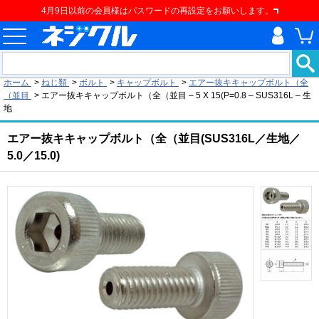
4月9日以前の会員様はパスワードの再設定をお願いします。
現在の位置
ホーム
>
ねじ類
>
ボルト
>
キャップボルト
>
エアー抜キキャップボルト（全
（並目
>
エアー抜キキャップボルト（全（並目 – 5 X 15(P=0.8 – SUS316L – 生
地
エアー抜キキャップボルト（全（並目(SUS316L／生地／
5.0／15.0)