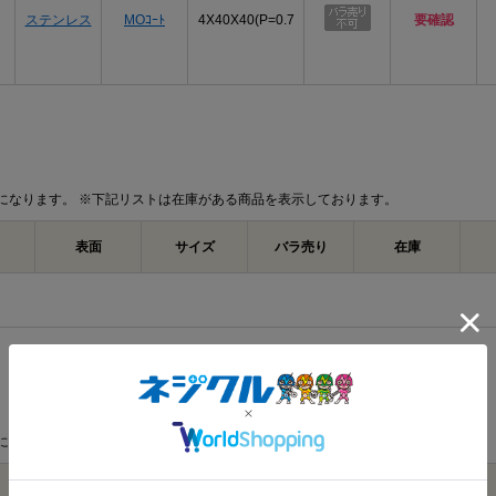
M5
φ8.5
4.0
ステンレス
MOｺｰﾄ
4X40X40(P=0.7
要確認
M6
φ10.0
5.0
M8
φ13.0
6.0
M10
φ16.0
8.0
M12
φ18.0
10.
M16
φ24.0
14.
になります。 ※下記リストは在庫がある商品を表示しております。
商品説明
表面
サイズ
バラ売り
在庫
エアー抜キキャップボルト（全（並目は、商品
じ」「並目」に分類される締結部品です。データではM2
まで、実質143サイズが登録されています。材質
は生地とMOコートです。
キャップボルトとは、一般に円筒形の頭部に六
けるボルトを指します。頭部の外側にスパナを
れる箇所でも使用されます。ただし、本商品の
ズはデータに記載されていません。
エアー抜きボルトは、一般にボルト内部などに
になります。 ※下記リストは在庫がある商品を表示しております。
空気やガスを逃がす目的で使用されます。本商
あることは確認できますが、通路の位置、穴径
材質
表面
サイズ
バラ売り
在庫