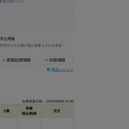
）（実質143サイズ）
主な用途
空気やガスの逃げ道が必要とされる装置・
部品の締結や、エアー抜き仕様が指定され
た交換・保守作業に使用します。
商品レビュー
C
D
2.0
φ0.8
在庫更新日時：2026/08/08 03:00
2.5
φ0.8
単価
入数
注文
税込/税抜
3.0
φ1.5
4.0
φ1.5