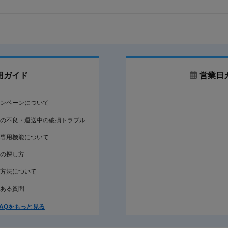
トラス小ねじは、一般に頭部径が広く、高さ
を抑えた丸い頭部を持つ小ねじです。本商品
は六角穴を使って締め付けるキャップボルト
で、頭部形式と用途が異なります。
選び方のポイント
用ガイド
営業日
頭部形状
キャップボルトとして、使用工具や周囲の作業
角穴寸法はメーカー資料で確認してください。
ンペーンについて
ねじ部
の不良・運送中の破損トラブル
呼び径、長さ、並目ピッチを相手側のめねじと
います。
専用機能について
材質
の探し方
データ掲載材質はステンレス、チタン、SUS31
にないため、名称だけで性能を断定しないでく
方法について
表面処理
ある質問
データ掲載処理は生地とMOコートです。MOコ
ていません。
AQをもっと見る
使用環境