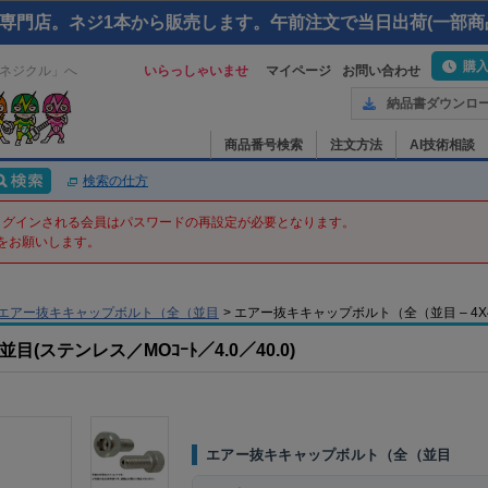
専門店。ネジ1本から販売します。午前注文で当日出荷(一部商
購
ネジクル」へ
いらっしゃいませ
マイページ
お問い合わせ
納品書ダウンロ
商品番号検索
注文方法
AI技術相談
検索の仕方
てログインされる会員はパスワードの再設定が必要となります。
をお願いします。
エアー抜キキャップボルト（全（並目
>
エアー抜キキャップボルト（全（並目 – 4X40X4
ステンレス／MOｺｰﾄ／4.0／40.0)
エアー抜キキャップボルト（全（並目