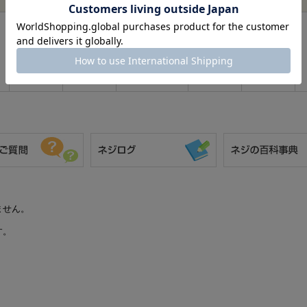
ータから判断できません。
本商品は全ねじとして登録されています。全ね
形状です。ねじ込み量を調整しやすく、短い締
ステンレス
生地
4X40X40(P=0.7
あり
で位置決めやせん断荷重を受ける用途には適合
並目とは、同じ呼び径における標準的なピッチ系列を
でP=0.45、M3でP=0.5、M4でP=0.7、M5でP=0
P=1.5、M12でP=1.75、M16でP=2.0が登録
使用時は、呼び径、長さ、ピッチ、材質、表面
に適合するかを確認してください。強度、耐食
データにないため、必要な場合はメーカー資料
他のねじとの違い
なべ小ねじとの違い
ません。
なべ小ねじは、丸みのある頭部に十字穴など
を備える小ねじです。本商品は六角穴を持つ
す。
キャップボルトとして登録され、エアー抜き
用途と全ねじ仕様が商品名に示されていま
す。
トラス小ねじとの違い