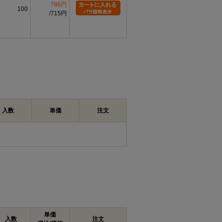
786円
5.0
φ1.5
100
715円
6.0
φ2.0
8.0
φ2.0
10.0
φ2.0
0
12.0
φ3.0
0
16.0
φ3.0
入数
単価
注文
名上「エアー抜き」「キャップボルト」「全ね
×3（P=0.4）からM16×90（P=2.0）
はステンレス、チタン、SUS316L、表面処理
角穴を備え、六角棒レンチなどを用いて締め付
掛ける必要がないため、周囲の作業空間が限ら
具体的な頭部寸法、六角穴寸法、使用工具サイ
設けた通路を通じて、締結部や装置内部に残る
品についても名称からエアー抜き用途の商品で
単価
、流量、気密性、真空環境への適合性などはデ
入数
注文