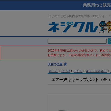
業務用ねじ販売
ねじのことなら国内最大級のネジ通販サイト「
2025年4月9日以前からの会員の方で、初め
お手数ですが、下記の再設定ボタンより再設定
現在の位置
ホーム
>
ねじ類
>
ボルト
>
キャップボルト
>
エアー抜キキャップボルト（全（並目(