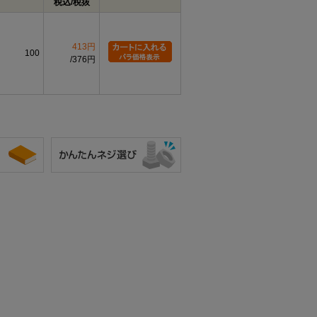
税込/税抜
じとは、軸部のほぼ全長にねじ山が設けられた
結長さにも対応しやすい一方、ねじのない軸部
413円
100
確認が必要です。
376円
指します。データにはM2でP=0.4、M2.5
.8、M6でP=1.0、M8でP=1.25、M10で
されています。
処理に加え、エアー抜き通路の仕様が対象装置
性、耐熱性、漏れ量、使用圧力などの性能値は
や図面による確認が必要です。
皿小ねじとの違い
皿小ねじは、皿穴へ頭部を沈めて取付面を平
らに近づける締結部品です。本商品はキャッ
プボルトであり、皿頭としては登録されてい
ません。
六角穴付きボルトとの違い