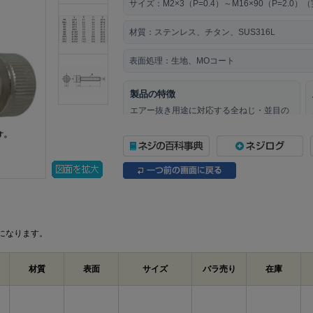
サイズ：
M2×3（P=0.4）～M16×90（P=2.0
材質：
ステンレス、チタン、SUS316L
表面処理：
生地、MOコート
製品の特徴
エアー抜き用途に対応する全ねじ・並目の
キャップボルトです。六角穴を使って締め
付ける構成で、指定箇所の締結に使用しま
す。
ねじの種類によるサイズの考え方
製品規格・寸法仕様表（単位：mm）
A
B
になります。
M2
φ3.8
1.5
M2.5
φ4.5
2.0
材質
表面
サイズ
バラ売り
在庫
M3
φ5.5
2.5
M4
φ7.0
3.0