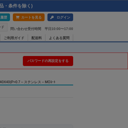
品・条件を除く)
入履歴
カートを見る
ログイン
ード
問い合わせ受付時間 平日10:00〜17:00
ご利用ガイド
配送料
よくある質問
パスワードの再設定をする
0(P=0.7 – ステンレス – MOｺｰﾄ