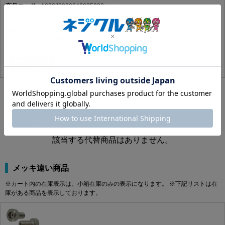
A002J0000040025088
れた交換・保守作業に使用します。
この商品の詳細はコチラ
製品規格・寸法仕様表（単位：mm）
ステンレス
MOｺｰﾄ
4 X 25(P=0.7
要確認
100
554円(税込)
504円(税抜)
A
B
C
M2
φ3.8
1.5
2.0
M2.5
φ4.5
2.0
2.5
M3
φ5.5
2.5
3.0
M4
φ7.0
3.0
4.0
代替品
M5
φ8.5
4.0
5.0
※カート内の在庫表示は、小箱在庫のみの表示になります。 ※下記リストは在
M6
φ10.0
5.0
6.0
庫がある商品を表示しております。
M8
φ13.0
6.0
8.0
該当する代替商品はありません。
M10
φ16.0
8.0
10.0
M12
φ18.0
10.0
12.0
M16
φ24.0
14.0
16.0
メッキ違い商品
商品説明
※カート内の在庫表示は、小箱在庫のみの表示になります。 ※下記リストは在
庫がある商品を表示しております。
エアー抜キキャップボルト（全（並目は、商品名上「エアー抜き」「キャップボル
ト」「全ねじ」「並目」に分類される締結部品です。データではM2×3（P=0.4）か
らM16×90（P=2.0）まで、実質143サイズが登録されています。材質はステンレ