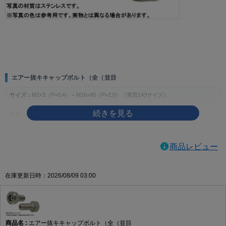
画像をクリックして拡大イメージを表示
エアー抜キキャップボルト（全（並目
サイズ：
M2×3（P=0.4）～M16×90（P=2.0）（実質143サイズ）
材質：
ステンレス、チタン、SUS316L
表面処理：
生地、MOコート
商品レビュー
製品の特徴
エアー抜き用途に対応する全ねじ・並目のキャップボルトです。六角穴を使って締
在庫更新日時：2026/08/09 03:00
め付ける構成で、指定箇所の締結に使用します。
ねじの種類によるサイズの考え方
主な用途
エアー抜キキャップボルト（全（並目
空気やガスの逃げ道が必要とされる装置・部品の締結や、エアー抜き仕様が指定さ