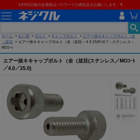
4月9日以前の会員様はパスワードの再設定をお願いします。
現在の位置
ホーム
>
ねじ類
>
ボルト
>
キャップボルト
>
エアー抜キキャップボルト（全
（並目
>
エアー抜キキャップボルト（全（並目 – 4 X 25(P=0.7 – ステンレス –
MOｺｰﾄ
エアー抜キキャップボルト（全（並目(ステンレス／MOｺｰﾄ
／4.0／25.0)