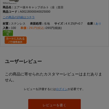
ス、チタン、SUS316L、表面処理は生地とMOコートです。
エアー抜キキャップボルト（全（並目
キャップボルトとは、一般に円筒形の頭部に六角穴を備え、六角棒レンチなどを用
A002J0000040025000
いて締め付けるボルトを指します。頭部の外側にスパナを掛ける必要がないため、
周囲の作業空間が限られる箇所でも使用されます。ただし、本商品の具体的な頭部
この商品の詳細はコチラ
寸法、六角穴寸法、使用工具サイズはデータに記載されていません。
ステンレス
生地
4 X 25(P=0.7
あり
エアー抜きボルトは、一般にボルト内部などに設けた通路を通じて、締結部や装置
100
291円(税込)
265円(税抜)
内部に残る空気やガスを逃がす目的で使用されます。本商品についても名称からエ
アー抜き用途の商品であることは確認できますが、通路の位置、穴径、流量、気密
性、真空環境への適合性などはデータから判断できません。
本商品は全ねじとして登録されています。全ねじとは、軸部のほぼ全長にねじ山が
設けられた形状です。ねじ込み量を調整しやすく、短い締結長さにも対応しやすい
一方、ねじのない軸部で位置決めやせん断荷重を受ける用途には適合確認が必要で
す。
ユーザーレビュー
並目とは、同じ呼び径における標準的なピッチ系列を指します。データにはM2で
P=0.4、M2.5でP=0.45、M3でP=0.5、M4でP=0.7、M5でP=0.8、M6でP=1.0、M8で
この商品に寄せられたカスタマーレビューはまだありま
P=1.25、M10でP=1.5、M12でP=1.75、M16でP=2.0が登録されています。
せん。
使用時は、呼び径、長さ、ピッチ、材質、表面処理に加え、エアー抜き通路の仕様
が対象装置に適合するかを確認してください。強度、耐食性、耐熱性、漏れ量、使
レビューを評価するには
ログイン
が必要です。
用圧力などの性能値はデータにないため、必要な場合はメーカー資料や図面による
確認が必要です。
他のねじとの違い
レビューを書く