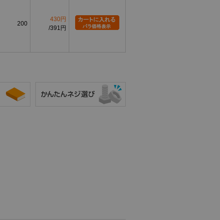
じとは、軸部のほぼ全長にねじ山が設けられた
結長さにも対応しやすい一方、ねじのない軸部
430円
200
確認が必要です。
391円
指します。データにはM2でP=0.4、M2.5
.8、M6でP=1.0、M8でP=1.25、M10で
されています。
処理に加え、エアー抜き通路の仕様が対象装置
性、耐熱性、漏れ量、使用圧力などの性能値は
や図面による確認が必要です。
皿小ねじとの違い
皿小ねじは、皿穴へ頭部を沈めて取付面を平
らに近づける締結部品です。本商品はキャッ
プボルトであり、皿頭としては登録されてい
ません。
六角穴付きボルトとの違い
本商品も六角穴付きボルトの一種ですが、通