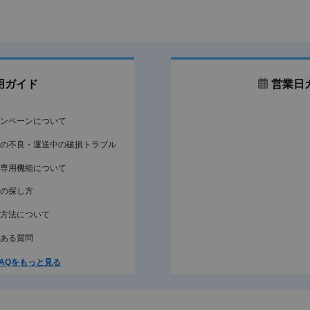
を抑えた丸い頭部を持つ小ねじです。本商品
は六角穴を使って締め付けるキャップボルト
で、頭部形式と用途が異なります。
選び方のポイント
用ガイド
営業日
頭部形状
キャップボルトとして、使用工具や周囲の作業
角穴寸法はメーカー資料で確認してください。
ンペーンについて
ねじ部
の不良・運送中の破損トラブル
呼び径、長さ、並目ピッチを相手側のめねじと
います。
専用機能について
材質
の探し方
データ掲載材質はステンレス、チタン、SUS31
にないため、名称だけで性能を断定しないでく
方法について
表面処理
ある質問
データ掲載処理は生地とMOコートです。MOコ
ていません。
AQをもっと見る
使用環境
エアー抜き通路の形状、使用圧力、温度、流体
設計図面で確認してください。