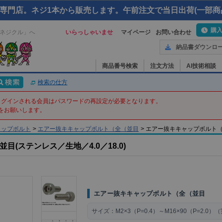
専門店。ネジ1本から販売します。午前注文で当日出荷(一部商
購
ネジクル」へ
いらっしゃいませ
マイページ
お問い合わせ
納品書ダウンロ
商品番号検索
注文方法
AI技術相談
検索の仕方
てログインされる会員はパスワードの再設定が必要となります。
をお願いします。
ャップボルト
>
エアー抜キキャップボルト（全（並目
>
エアー抜キキャップボルト（全（並目
(ステンレス／生地／4.0／18.0)
エアー抜キキャップボルト（全（並目
サイズ：
M2×3（P=0.4）～M16×90（P=2.0