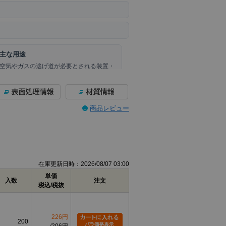
主な用途
空気やガスの逃げ道が必要とされる装置・
部品の締結や、エアー抜き仕様が指定され
た交換・保守作業に使用します。
商品レビュー
C
D
2.0
φ0.8
在庫更新日時：2026/08/07 03:00
2.5
φ0.8
単価
入数
注文
税込/税抜
3.0
φ1.5
4.0
φ1.5
226円
5.0
φ1.5
200