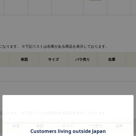
M6
φ10.0
5.0
M8
φ13.0
6.0
M10
φ16.0
8.0
M12
φ18.0
10.
M16
φ24.0
14.
になります。 ※下記リストは在庫がある商品を表示しております。
商品説明
表面
サイズ
バラ売り
在庫
エアー抜キキャップボルト（全（並目は、商品
じ」「並目」に分類される締結部品です。データではM2
まで、実質143サイズが登録されています。材質
は生地とMOコートです。
キャップボルトとは、一般に円筒形の頭部に六
けるボルトを指します。頭部の外側にスパナを
れる箇所でも使用されます。ただし、本商品の
ズはデータに記載されていません。
エアー抜きボルトは、一般にボルト内部などに
になります。 ※下記リストは在庫がある商品を表示しております。
空気やガスを逃がす目的で使用されます。本商
あることは確認できますが、通路の位置、穴径
材質
表面
サイズ
バラ売り
在庫
ータから判断できません。