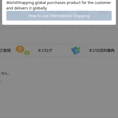
本商品は全ねじとして登録されています。全ね
形状です。ねじ込み量を調整しやすく、短い締
ステンレス
MOｺｰﾄ
4 X 18(P=0.7
要確認
で位置決めやせん断荷重を受ける用途には適合
並目とは、同じ呼び径における標準的なピッチ系列を
でP=0.45、M3でP=0.5、M4でP=0.7、M5でP=0
P=1.5、M12でP=1.75、M16でP=2.0が登録
使用時は、呼び径、長さ、ピッチ、材質、表面
に適合するかを確認してください。強度、耐食
データにないため、必要な場合はメーカー資料
他のねじとの違い
なべ小ねじとの違い
ません。
なべ小ねじは、丸みのある頭部に十字穴など
を備える小ねじです。本商品は六角穴を持つ
す。
キャップボルトとして登録され、エアー抜き
用途と全ねじ仕様が商品名に示されていま
す。
トラス小ねじとの違い
トラス小ねじは、一般に頭部径が広く、高さ