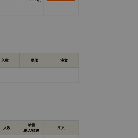
206円
6.0
φ2.0
8.0
φ2.0
10.0
φ2.0
0
12.0
φ3.0
0
16.0
φ3.0
入数
単価
注文
名上「エアー抜き」「キャップボルト」「全ね
×3（P=0.4）からM16×90（P=2.0）
はステンレス、チタン、SUS316L、表面処理
角穴を備え、六角棒レンチなどを用いて締め付
掛ける必要がないため、周囲の作業空間が限ら
具体的な頭部寸法、六角穴寸法、使用工具サイ
設けた通路を通じて、締結部や装置内部に残る
品についても名称からエアー抜き用途の商品で
単価
、流量、気密性、真空環境への適合性などはデ
入数
注文
税込/税抜