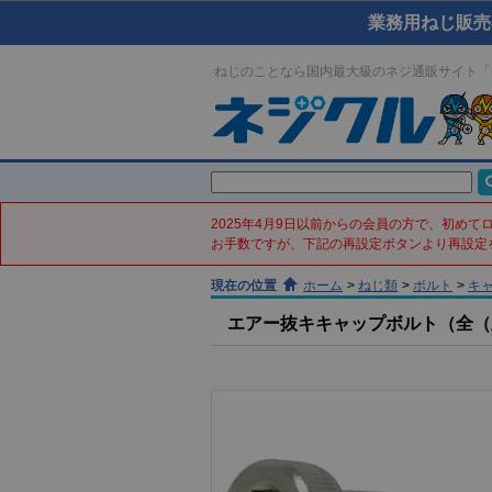
業務用ねじ販売
ねじのことなら国内最大級のネジ通販サイト「
2025年4月9日以前からの会員の方で、初め
お手数ですが、下記の再設定ボタンより再設定
現在の位置
ホーム
>
ねじ類
>
ボルト
>
キ
エアー抜キキャップボルト（全（並目