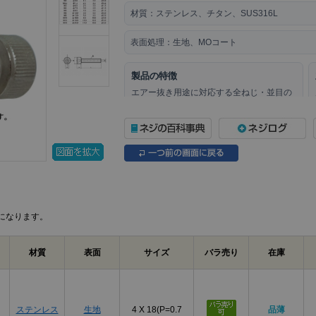
材質：
ステンレス、チタン、SUS316L
表面処理：
生地、MOコート
製品の特徴
エアー抜き用途に対応する全ねじ・並目の
キャップボルトです。六角穴を使って締め
付ける構成で、指定箇所の締結に使用しま
す。
ねじの種類によるサイズの考え方
製品規格・寸法仕様表（単位：mm）
A
B
になります。
M2
φ3.8
1.5
M2.5
φ4.5
2.0
材質
表面
サイズ
バラ売り
在庫
M3
φ5.5
2.5
M4
φ7.0
3.0
M5
φ8.5
4.0
ステンレス
生地
4 X 18(P=0.7
品薄