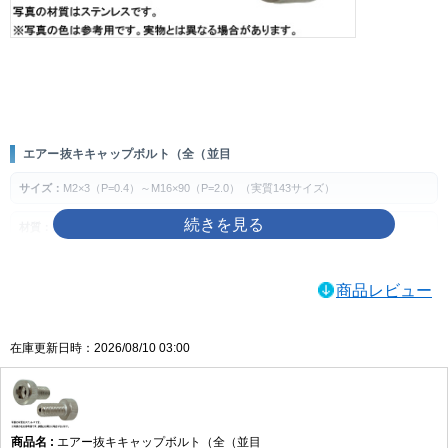
画像をクリックして拡大イメージを表示
エアー抜キキャップボルト（全（並目
サイズ：
M2×3（P=0.4）～M16×90（P=2.0）（実質143サイズ）
材質：
ステンレス、チタン、SUS316L
表面処理：
生地、MOコート
商品レビュー
製品の特徴
エアー抜き用途に対応する全ねじ・並目のキャップボルトです。六角穴を使って締
在庫更新日時：2026/08/10 03:00
め付ける構成で、指定箇所の締結に使用します。
ねじの種類によるサイズの考え方
主な用途
エアー抜キキャップボルト（全（並目
空気やガスの逃げ道が必要とされる装置・部品の締結や、エアー抜き仕様が指定さ