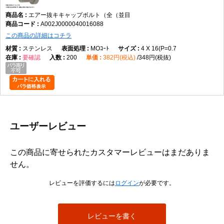
ス、チタン、SUS316L、表面処理は生地とMOコートです。
エアー抜キキャップボルト（全（並目
キャップボルトとは、一般に円筒形の頭部に六角穴を備え、六角棒レンチなどを用
A002J0000040016088
いて締め付けるボルトを指します。頭部の外側にスパナを掛ける必要がないため、
周囲の作業空間が限られる箇所でも使用されます。ただし、本商品の具体的な頭部
この商品の詳細はコチラ
寸法、六角穴寸法、使用工具サイズはデータに記載されていません。
ステンレス
MOｺｰﾄ
4 X 16(P=0.7
エアー抜きボルトは、一般にボルト内部などに設けた通路を通じて、締結部や装置
要確認
200
382円(税込)
348円(税抜)
内部に残る空気やガスを逃がす目的で使用されます。本商品についても名称からエ
アー抜き用途の商品であることは確認できますが、通路の位置、穴径、流量、気密
性、真空環境への適合性などはデータから判断できません。
本商品は全ねじとして登録されています。全ねじとは、軸部のほぼ全長にねじ山が
設けられた形状です。ねじ込み量を調整しやすく、短い締結長さにも対応しやすい
一方、ねじのない軸部で位置決めやせん断荷重を受ける用途には適合確認が必要で
す。
ユーザーレビュー
並目とは、同じ呼び径における標準的なピッチ系列を指します。データにはM2で
P=0.4、M2.5でP=0.45、M3でP=0.5、M4でP=0.7、M5でP=0.8、M6でP=1.0、M8で
この商品に寄せられたカスタマーレビューはまだありま
P=1.25、M10でP=1.5、M12でP=1.75、M16でP=2.0が登録されています。
せん。
使用時は、呼び径、長さ、ピッチ、材質、表面処理に加え、エアー抜き通路の仕様
が対象装置に適合するかを確認してください。強度、耐食性、耐熱性、漏れ量、使
レビューを評価するには
ログイン
が必要です。
用圧力などの性能値はデータにないため、必要な場合はメーカー資料や図面による
確認が必要です。
他のねじとの違い
レビューを書く