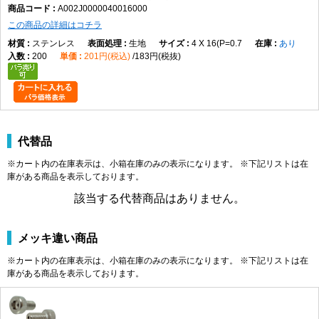
A002J0000040016000
れた交換・保守作業に使用します。
この商品の詳細はコチラ
製品規格・寸法仕様表（単位：mm）
ステンレス
生地
4 X 16(P=0.7
あり
200
201円(税込)
183円(税抜)
A
B
C
M2
φ3.8
1.5
2.0
M2.5
φ4.5
2.0
2.5
M3
φ5.5
2.5
3.0
M4
φ7.0
3.0
4.0
代替品
M5
φ8.5
4.0
5.0
※カート内の在庫表示は、小箱在庫のみの表示になります。 ※下記リストは在
M6
φ10.0
5.0
6.0
庫がある商品を表示しております。
M8
φ13.0
6.0
8.0
該当する代替商品はありません。
M10
φ16.0
8.0
10.0
M12
φ18.0
10.0
12.0
M16
φ24.0
14.0
16.0
メッキ違い商品
商品説明
※カート内の在庫表示は、小箱在庫のみの表示になります。 ※下記リストは在
庫がある商品を表示しております。
エアー抜キキャップボルト（全（並目は、商品名上「エアー抜き」「キャップボル
ト」「全ねじ」「並目」に分類される締結部品です。データではM2×3（P=0.4）か
らM16×90（P=2.0）まで、実質143サイズが登録されています。材質はステンレ