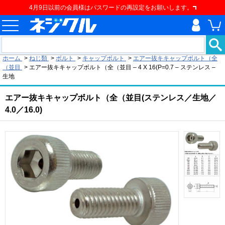
4月9日以前の会員様はパスワードの再設定をお願いします。
現在の位置
ホーム
>
ねじ類
>
ボルト
>
キャップボルト
>
エアー抜キキャップボルト（全
（並目
>
エアー抜キキャップボルト（全（並目 – 4 X 16(P=0.7 – ステンレス –
生地
エアー抜キキャップボルト（全（並目(ステンレス／生地／
4.0／16.0)