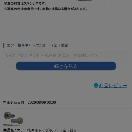
画像をクリックして拡大イメージを表示
エアー抜キキャップボルト（全（並目
サイズ：
M2×3（P=0.4）～M16×90（P=2.0）（実質143サイズ）
材質：
ステンレス、チタン、SUS316L
表面処理：
生地、MOコート
商品レビュー
製品の特徴
エアー抜き用途に対応する全ねじ・並目のキャップボルトです。六角穴を使って締
在庫更新日時：2026/08/09 03:00
め付ける構成で、指定箇所の締結に使用します。
ねじの種類によるサイズの考え方
主な用途
エアー抜キキャップボルト（全（並目
空気やガスの逃げ道が必要とされる装置・部品の締結や、エアー抜き仕様が指定さ