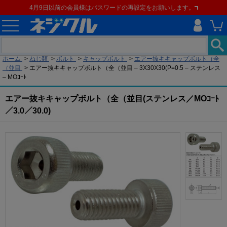
4月9日以前の会員様はパスワードの再設定をお願いします。
現在の位置
ホーム
>
ねじ類
>
ボルト
>
キャップボルト
>
エアー抜キキャップボルト（全
（並目
>
エアー抜キキャップボルト（全（並目 – 3X30X30(P=0.5 – ステンレス
– MOｺｰﾄ
エアー抜キキャップボルト（全（並目(ステンレス／MOｺｰﾄ
／3.0／30.0)