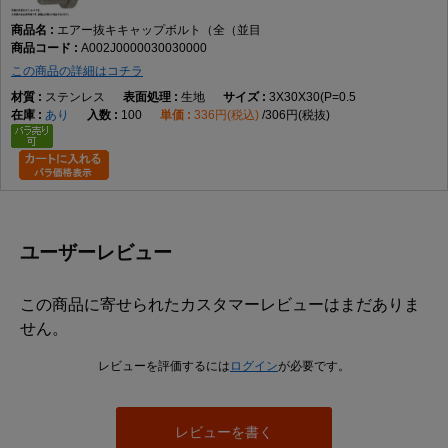
ス、チタン、SUS316L、表面処理は生地とMOコートです。
エアー抜キキャップボルト（全（並目
キャップボルトとは、一般に円筒形の頭部に六角穴を備え、六角棒レンチなどを用
A002J0000030030000
いて締め付けるボルトを指します。頭部の外側にスパナを掛ける必要がないため、
周囲の作業空間が限られる箇所でも使用されます。ただし、本商品の具体的な頭部
この商品の詳細はコチラ
寸法、六角穴寸法、使用工具サイズはデータに記載されていません。
ステンレス
生地
3X30X30(P=0.5
エアー抜きボルトは、一般にボルト内部などに設けた通路を通じて、締結部や装置
あり
100
336円(税込)
306円(税抜)
内部に残る空気やガスを逃がす目的で使用されます。本商品についても名称からエ
アー抜き用途の商品であることは確認できますが、通路の位置、穴径、流量、気密
性、真空環境への適合性などはデータから判断できません。
本商品は全ねじとして登録されています。全ねじとは、軸部のほぼ全長にねじ山が
設けられた形状です。ねじ込み量を調整しやすく、短い締結長さにも対応しやすい
一方、ねじのない軸部で位置決めやせん断荷重を受ける用途には適合確認が必要で
す。
ユーザーレビュー
並目とは、同じ呼び径における標準的なピッチ系列を指します。データにはM2で
P=0.4、M2.5でP=0.45、M3でP=0.5、M4でP=0.7、M5でP=0.8、M6でP=1.0、M8で
この商品に寄せられたカスタマーレビューはまだありま
P=1.25、M10でP=1.5、M12でP=1.75、M16でP=2.0が登録されています。
せん。
使用時は、呼び径、長さ、ピッチ、材質、表面処理に加え、エアー抜き通路の仕様
が対象装置に適合するかを確認してください。強度、耐食性、耐熱性、漏れ量、使
レビューを評価するには
ログイン
が必要です。
用圧力などの性能値はデータにないため、必要な場合はメーカー資料や図面による
確認が必要です。
他のねじとの違い
レビューを書く