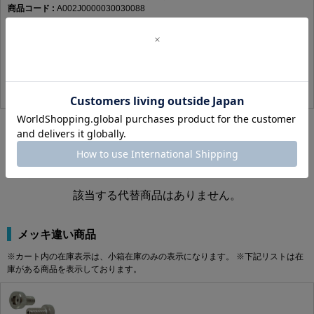
A002J0000030030088
れた交換・保守作業に使用します。
この商品の詳細はコチラ
製品規格・寸法仕様表（単位：mm）
ステンレス
MOｺｰﾄ
3X30X30(P=0.5
要確認
100
640円(税込)
582円(税抜)
A
B
C
M2
φ3.8
1.5
2.0
M2.5
φ4.5
2.0
2.5
M3
φ5.5
2.5
3.0
M4
φ7.0
3.0
4.0
代替品
M5
φ8.5
4.0
5.0
※カート内の在庫表示は、小箱在庫のみの表示になります。 ※下記リストは在
M6
φ10.0
5.0
6.0
庫がある商品を表示しております。
M8
φ13.0
6.0
8.0
該当する代替商品はありません。
M10
φ16.0
8.0
10.0
M12
φ18.0
10.0
12.0
M16
φ24.0
14.0
16.0
メッキ違い商品
商品説明
※カート内の在庫表示は、小箱在庫のみの表示になります。 ※下記リストは在
庫がある商品を表示しております。
エアー抜キキャップボルト（全（並目は、商品名上「エアー抜き」「キャップボル
ト」「全ねじ」「並目」に分類される締結部品です。データではM2×3（P=0.4）か
らM16×90（P=2.0）まで、実質143サイズが登録されています。材質はステンレ