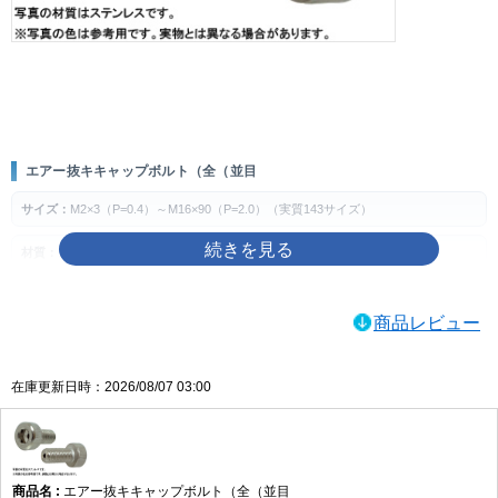
画像をクリックして拡大イメージを表示
エアー抜キキャップボルト（全（並目
サイズ：
M2×3（P=0.4）～M16×90（P=2.0）（実質143サイズ）
材質：
ステンレス、チタン、SUS316L
表面処理：
生地、MOコート
商品レビュー
製品の特徴
エアー抜き用途に対応する全ねじ・並目のキャップボルトです。六角穴を使って締
在庫更新日時：2026/08/07 03:00
め付ける構成で、指定箇所の締結に使用します。
ねじの種類によるサイズの考え方
主な用途
エアー抜キキャップボルト（全（並目
空気やガスの逃げ道が必要とされる装置・部品の締結や、エアー抜き仕様が指定さ