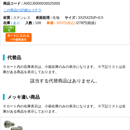
A002J0000030025000
れた交換・保守作業に使用します。
この商品の詳細はコチラ
製品規格・寸法仕様表（単位：mm）
ステンレス
生地
3X25X25(P=0.5
あり
100
305円(税込)
278円(税抜)
A
B
C
M2
φ3.8
1.5
2.0
M2.5
φ4.5
2.0
2.5
M3
φ5.5
2.5
3.0
M4
φ7.0
3.0
4.0
代替品
M5
φ8.5
4.0
5.0
※カート内の在庫表示は、小箱在庫のみの表示になります。 ※下記リストは在
M6
φ10.0
5.0
6.0
庫がある商品を表示しております。
M8
φ13.0
6.0
8.0
該当する代替商品はありません。
M10
φ16.0
8.0
10.0
M12
φ18.0
10.0
12.0
M16
φ24.0
14.0
16.0
メッキ違い商品
商品説明
※カート内の在庫表示は、小箱在庫のみの表示になります。 ※下記リストは在
庫がある商品を表示しております。
エアー抜キキャップボルト（全（並目は、商品名上「エアー抜き」「キャップボル
ト」「全ねじ」「並目」に分類される締結部品です。データではM2×3（P=0.4）か
らM16×90（P=2.0）まで、実質143サイズが登録されています。材質はステンレ