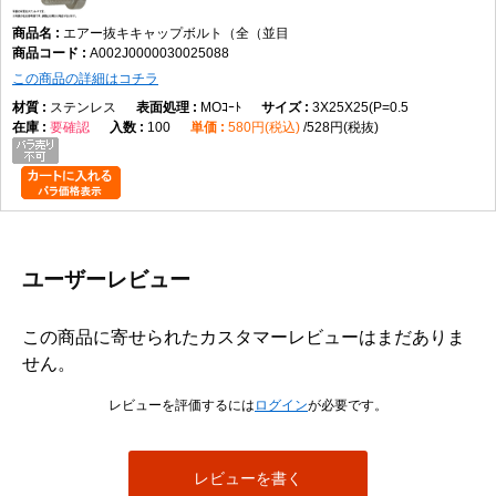
ス、チタン、SUS316L、表面処理は生地とMOコートです。
エアー抜キキャップボルト（全（並目
キャップボルトとは、一般に円筒形の頭部に六角穴を備え、六角棒レンチなどを用
A002J0000030025088
いて締め付けるボルトを指します。頭部の外側にスパナを掛ける必要がないため、
周囲の作業空間が限られる箇所でも使用されます。ただし、本商品の具体的な頭部
この商品の詳細はコチラ
寸法、六角穴寸法、使用工具サイズはデータに記載されていません。
ステンレス
MOｺｰﾄ
3X25X25(P=0.5
エアー抜きボルトは、一般にボルト内部などに設けた通路を通じて、締結部や装置
要確認
100
580円(税込)
528円(税抜)
内部に残る空気やガスを逃がす目的で使用されます。本商品についても名称からエ
アー抜き用途の商品であることは確認できますが、通路の位置、穴径、流量、気密
性、真空環境への適合性などはデータから判断できません。
本商品は全ねじとして登録されています。全ねじとは、軸部のほぼ全長にねじ山が
設けられた形状です。ねじ込み量を調整しやすく、短い締結長さにも対応しやすい
一方、ねじのない軸部で位置決めやせん断荷重を受ける用途には適合確認が必要で
す。
ユーザーレビュー
並目とは、同じ呼び径における標準的なピッチ系列を指します。データにはM2で
P=0.4、M2.5でP=0.45、M3でP=0.5、M4でP=0.7、M5でP=0.8、M6でP=1.0、M8で
この商品に寄せられたカスタマーレビューはまだありま
P=1.25、M10でP=1.5、M12でP=1.75、M16でP=2.0が登録されています。
せん。
使用時は、呼び径、長さ、ピッチ、材質、表面処理に加え、エアー抜き通路の仕様
が対象装置に適合するかを確認してください。強度、耐食性、耐熱性、漏れ量、使
レビューを評価するには
ログイン
が必要です。
用圧力などの性能値はデータにないため、必要な場合はメーカー資料や図面による
確認が必要です。
他のねじとの違い
レビューを書く