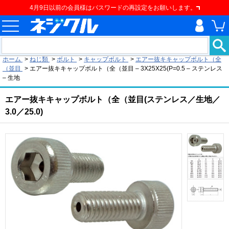
4月9日以前の会員様はパスワードの再設定をお願いします。
現在の位置
ホーム
>
ねじ類
>
ボルト
>
キャップボルト
>
エアー抜キキャップボルト（全
（並目
>
エアー抜キキャップボルト（全（並目 – 3X25X25(P=0.5 – ステンレス
– 生地
エアー抜キキャップボルト（全（並目(ステンレス／生地／
3.0／25.0)