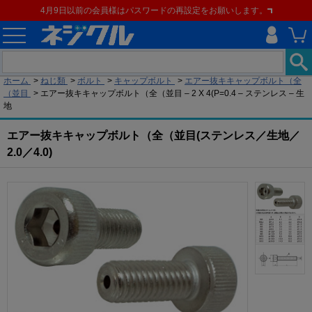
4月9日以前の会員様はパスワードの再設定をお願いします。
現在の位置
ホーム
>
ねじ類
>
ボルト
>
キャップボルト
>
エアー抜キキャップボルト（全
（並目
>
エアー抜キキャップボルト（全（並目 – 2 X 4(P=0.4 – ステンレス – 生
地
エアー抜キキャップボルト（全（並目(ステンレス／生地／
2.0／4.0)