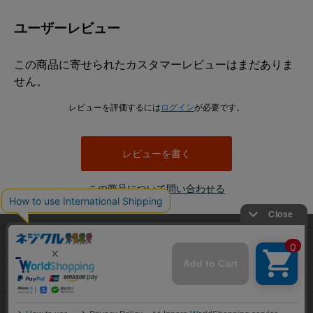
ス、チタン、SUS316L、表面処理は生地とMOコートです。
キャップボルトとは、一般に円筒形の頭部に六角穴を備え、六角棒レンチなどを用
ユーザーレビュー
いて締め付けるボルトを指します。頭部の外側にスパナを掛ける必要がないため、
周囲の作業空間が限られる箇所でも使用されます。ただし、本商品の具体的な頭部
寸法、六角穴寸法、使用工具サイズはデータに記載されていません。
この商品に寄せられたカスタマーレビューはまだありま
エアー抜きボルトは、一般にボルト内部などに設けた通路を通じて、締結部や装置
せん。
内部に残る空気やガスを逃がす目的で使用されます。本商品についても名称からエ
アー抜き用途の商品であることは確認できますが、通路の位置、穴径、流量、気密
レビューを評価するには
ログイン
が必要です。
性、真空環境への適合性などはデータから判断できません。
本商品は全ねじとして登録されています。全ねじとは、軸部のほぼ全長にねじ山が
設けられた形状です。ねじ込み量を調整しやすく、短い締結長さにも対応しやすい
レビューを書く
一方、ねじのない軸部で位置決めやせん断荷重を受ける用途には適合確認が必要で
す。
この商品について問い合わせる
並目とは、同じ呼び径における標準的なピッチ系列を指します。データにはM2で
P=0.4、M2.5でP=0.45、M3でP=0.5、M4でP=0.7、M5でP=0.8、M6でP=1.0、M8で
P=1.25、M10でP=1.5、M12でP=1.75、M16でP=2.0が登録されています。
使用時は、呼び径、長さ、ピッチ、材質、表面処理に加え、エアー抜き通路の仕様
当サイトでは利用体験の向上およびコンテンツの最適な提供、ト
利用規約
が対象装置に適合するかを確認してください。強度、耐食性、耐熱性、漏れ量、使
ラフィックの分析を目的としてCookieを使用しています。
用圧力などの性能値はデータにないため、必要な場合はメーカー資料や図面による
プライバシーポリシー
サイトの閲覧を継続された場合、Cookieの利用に同意したことも
確認が必要です。
のといたします。
特定商取引法に基づく表示
詳細については
プライバシーポリシー
をご確認ください。
他のねじとの違い
会社概要
承諾する