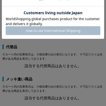
A002J0000020004000
れた交換・保守作業に使用します。
この商品の詳細はコチラ
製品規格・寸法仕様表（単位：mm）
ステンレス
生地
2 X 4(P=0.4
あり
200
314円(税込)
286円(税抜)
A
B
C
M2
φ3.8
1.5
2.0
M2.5
φ4.5
2.0
2.5
M3
φ5.5
2.5
3.0
M4
φ7.0
3.0
4.0
代替品
M5
φ8.5
4.0
5.0
※カート内の在庫表示は、小箱在庫のみの表示になります。 ※下記リストは在
M6
φ10.0
5.0
6.0
庫がある商品を表示しております。
M8
φ13.0
6.0
8.0
該当する代替商品はありません。
M10
φ16.0
8.0
10.0
M12
φ18.0
10.0
12.0
M16
φ24.0
14.0
16.0
メッキ違い商品
商品説明
※カート内の在庫表示は、小箱在庫のみの表示になります。 ※下記リストは在
庫がある商品を表示しております。
エアー抜キキャップボルト（全（並目は、商品名上「エアー抜き」「キャップボル
該当する代替商品はありません。
ト」「全ねじ」「並目」に分類される締結部品です。データではM2×3（P=0.4）か
らM16×90（P=2.0）まで、実質143サイズが登録されています。材質はステンレ