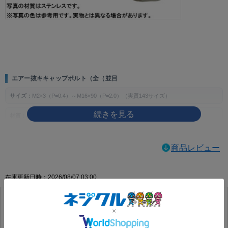
画像をクリックして拡大イメージを表示
エアー抜キキャップボルト（全（並目
サイズ：
M2×3（P=0.4）～M16×90（P=2.0）（実質143サイズ）
材質：
ステンレス、チタン、SUS316L
表面処理：
生地、MOコート
商品レビュー
製品の特徴
エアー抜き用途に対応する全ねじ・並目のキャップボルトです。六角穴を使って締
在庫更新日時：2026/08/07 03:00
め付ける構成で、指定箇所の締結に使用します。
ねじの種類によるサイズの考え方
主な用途
エアー抜キキャップボルト（全（並目
空気やガスの逃げ道が必要とされる装置・部品の締結や、エアー抜き仕様が指定さ