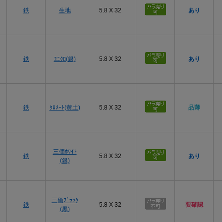
鉄
生地
5.8 X 32
あり
3.8
2
3.8
±0.1
7.6
4.1
2
4.1
±0.1
8.2
鉄
ﾕﾆｸﾛ(銀)
5.8 X 32
あり
4.5
2
4.5
±0.1
9.0
4.8
2
4.8
±0.12
9.6
5.1
3
5.1
±0.12
10.2
鉄
ｸﾛﾒｰﾄ(黄土)
5.8 X 32
品薄
5.5
3
5.5
±0.12
11.0
5.8
3
5.8
±0.12
11.6
三価ﾎﾜｲﾄ
鉄
5.8 X 32
あり
(銀)
6.2
3
6.2
±0.12
12.4
8.0
4
8.0
±0.15
16.0
三価ﾌﾞﾗｯｸ
鉄
5.8 X 32
要確認
(黒)
※Pはピッチです。許容差欄の「0 -0.2」などは上