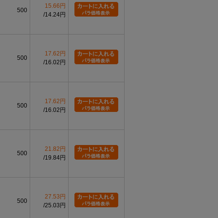
15.66円
500
0
0
14.24円
2.15
4.5
1.6
-0.5
-0.3
0
0
2.35
4.8
1.8
-0.6
-0.3
17.62円
0
0
500
2.55
5.2
1.9
16.02円
-0.6
-0.3
0
0
2.70
5.4
2.1
-0.6
-0.3
0
0
17.62円
2.85
6.4
2.2
500
-0.7
-0.4
16.02円
0
0
3.05
6.7
2.4
-0.7
-0.4
0
0
3.20
7.0
2.6
21.82円
-0.7
-0.4
500
19.84円
0
0
3.50
7.3
2.7
-0.7
-0.4
0
0
4.40
9.3
3.3
-0.8
-0.4
27.53円
500
25.03円
限0、下限マイナス値を表します。