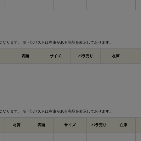
割れを防ぎたい場合や硬い木材へ使用する
業しやすくなります。4.5×50は長さのあ
固定したい箇所で使いやすいサイズです。
（＋）皿木ねじ 寸法表
（単位：mm）
になります。 ※下記リストは在庫がある商品を表示しております。
十字
d
呼び径
d
d許容差
dk
穴
表面
サイズ
バラ売り
在庫
1.8
1
1.8
±0.05
3.6
2.1
1
2.1
±0.07
4.2
2.4
1
2.4
±0.07
4.8
2.7
1
2.7
±0.07
5.4
になります。 ※下記リストは在庫がある商品を表示しております。
3.1
2
3.1
±0.1
6.2
材質
表面
サイズ
バラ売り
在庫
3.5
2
3.5
±0.1
7.0