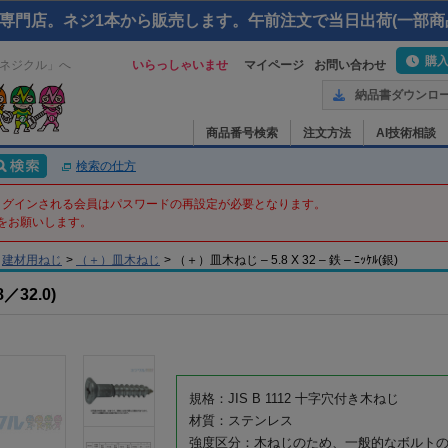
専門店。ネジ1本から販売します。午前注文で当日出荷(一部商
購
ネジクル」へ
いらっしゃいませ
マイページ
お問い合わせ
納品書ダウンロ
商品番号検索
注文方法
AI技術相談
検索の仕方
てログインされる会員はパスワードの再設定が必要となります。
をお願いします。
建材用ねじ
>
（＋）皿木ねじ
>
（＋）皿木ねじ – 5.8 X 32 – 鉄 – ﾆｯｹﾙ(銀)
／32.0)
規格：JIS B 1112 十字穴付き木ねじ
材質：ステンレス
強度区分：木ねじのため、一般的なボルト