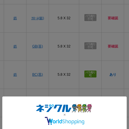
商品タグ
鉄
ｸﾛｰﾑ(銀)
5.8 X 32
要確認
鉄
GB(茶)
5.8 X 32
要確認
鉄
BC(黒)
5.8 X 32
あり
鉄
BSﾒｯｷ(黄土)
5.8 X 32
要確認
三価ｽﾃﾝｺｰﾄ