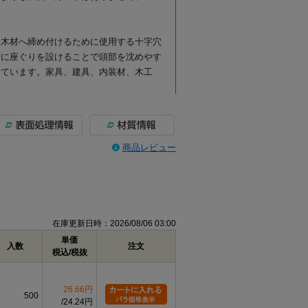
、木材へ締め付けるために使用する十字穴
材に座ぐりを設けることで頭部を沈めやす
しています。家具、建具、内装材、木工
る代表的な木ねじです。十字穴付きのため
商品レビュー
業しやすく、木材同士の固定、金具の取り
ど、幅広い木工用途に使用できます。
部を出したくない場合や、仕上がりを平ら
工や座ぐりを行うことで、頭部を相手材に
りさせたい木製部材の固定に便利です。な
在庫更新日時：2026/08/06 03:00
法になります。
単価
。ステンレスはさびにくさを重視したい場
入数
注文
税込/税抜
ん、湿気の影響を受けやすい場所での使用
テンレス素材本来の質感を活かした仕様で
26.66円
500
24.24円
相手材の硬さを確認してください。木材の