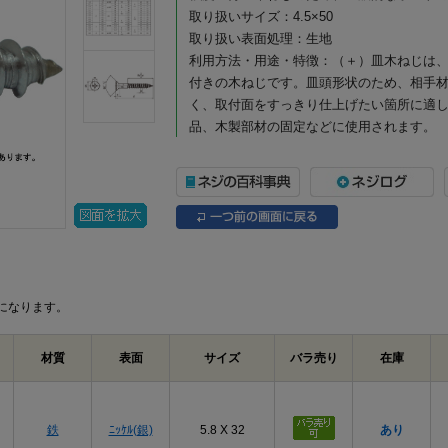
取り扱いサイズ：4.5×50
取り扱い表面処理：生地
利用方法・用途・特徴：（＋）皿木ねじは
付きの木ねじです。皿頭形状のため、相手
く、取付面をすっきり仕上げたい箇所に適
品、木製部材の固定などに使用されます。
（＋）皿木ねじの商品説明
（＋）皿木ねじは、木材への締結に使用す
一般的なプラスドライバーや電動工具で作
付け、家具・建具・内装部材の組み立てな
頭部は皿頭形状になっており、取付面に頭
に近づけたい箇所に適しています。皿穴加
になります。
沈めて納めることができ、見た目をすっき
お、皿木ねじは頭部を含めた全長が長さ寸
材質はステンレスで、表面処理は生地です
材質
表面
サイズ
バラ売り
在庫
所に向いており、屋内の木工用途はもちろ
にも適しています。生地仕上げのため、ス
す。
鉄
ﾆｯｹﾙ(銀)
5.8 X 32
あり
選定時は、ねじ径、長さ、取付材の厚み、