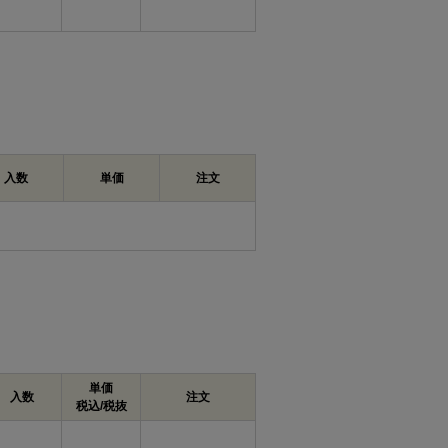
場合は、下穴をあけてから締め付けると作
る木ねじのため、厚みのある木材やしっかり
k許容
K
K許容差
m最大
P
差
入数
単価
注文
0
+0.1
1.05
2.0
0.9
-0.2
0
0
1.25
2.5
1.0
-0.4
-0.2
0
0
1.40
2.7
1.1
-0.4
-0.2
0
0
1.55
2.9
1.2
-0.4
-0.2
0
0
単価
1.80
3.8
1.3
入数
注文
-0.5
-0.3
税込/税抜
0
0
2.00
4.2
1.4
-0.5
-0.3