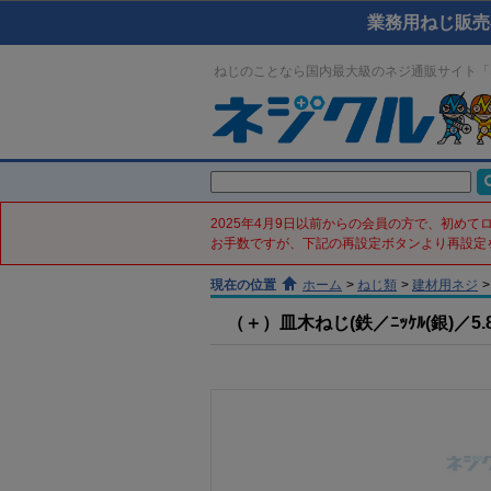
業務用ねじ販売
ねじのことなら国内最大級のネジ通販サイト「
2025年4月9日以前からの会員の方で、初め
お手数ですが、下記の再設定ボタンより再設定
現在の位置
ホーム
>
ねじ類
>
建材用ネジ
>
（＋）皿木ねじ(鉄／ﾆｯｹﾙ(銀)／5.8