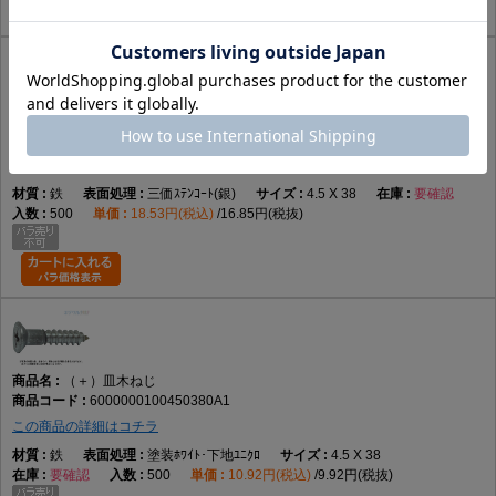
（＋）皿木ねじ
600000010045038056
この商品の詳細はコチラ
鉄
三価ｽﾃﾝｺｰﾄ(銀)
4.5 X 38
要確認
500
18.53円(税込)
16.85円(税抜)
（＋）皿木ねじ
6000000100450380A1
この商品の詳細はコチラ
鉄
塗装ﾎﾜｲﾄ･下地ﾕﾆｸﾛ
4.5 X 38
要確認
500
10.92円(税込)
9.92円(税抜)