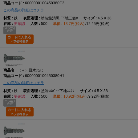
6000000100450380C3
この商品の詳細はコチラ
鉄
塗装艶消黒･下地三価ﾎ
4.5 X 38
要確認
500
13.7円(税込)
12.45円(税抜)
（＋）皿木ねじ
6000000100450380H1
この商品の詳細はコチラ
鉄
塗装ｼﾙﾊﾞｰ･下地ﾕﾆｸﾛ
4.5 X 38
要確認
500
10.92円(税込)
9.92円(税抜)