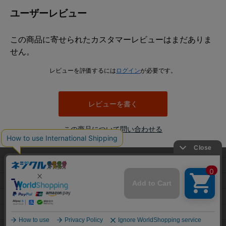
ユーザーレビュー
この商品に寄せられたカスタマーレビューはまだありま
せん。
レビューを評価するには
ログイン
が必要です。
レビューを書く
この商品について問い合わせる
当サイトでは利用体験の向上およびコンテンツの最適な提供、ト
利用規約
ラフィックの分析を目的としてCookieを使用しています。
プライバシーポリシー
サイトの閲覧を継続された場合、Cookieの利用に同意したことも
のといたします。
特定商取引法に基づく表示
詳細については
プライバシーポリシー
をご確認ください。
会社概要
承諾する