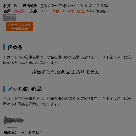
すく、木材同士の固定、金具の取り付け、家具・建具・内装部材の
鉄
塗装ﾌﾞﾗｯｸ･下地ｸﾛﾒｰﾄ
4.5 X 38
組み立てなど、幅広い木工用途に使用できます。
要確認
500
10.92円(税込)
9.92円(税抜)
頭部は皿頭形状になっており、取付面に頭部を出したくない場合
や、仕上がりを平らに近づけたい箇所に適しています。皿穴加工や
座ぐりを行うことで、頭部を相手材に沈めて納めることができ、見
た目をすっきりさせたい木製部材の固定に便利です。なお、皿木ね
じは頭部を含めた全長が長さ寸法になります。
代替品
材質はステンレスで、表面処理は生地です。ステンレスはさびにく
さを重視したい場所に向いており、屋内の木工用途はもちろん、湿
※カート内の在庫表示は、小箱在庫のみの表示になります。 ※下記リストは在
庫がある商品を表示しております。
気の影響を受けやすい場所での使用にも適しています。生地仕上げ
のため、ステンレス素材本来の質感を活かした仕様です。
該当する代替商品はありません。
選定時は、ねじ径、長さ、取付材の厚み、相手材の硬さを確認して
ください。木材の割れを防ぎたい場合や硬い木材へ使用する場合
メッキ違い商品
は、下穴をあけてから締め付けると作業しやすくなります。4.5×50
は長さのある木ねじのため、厚みのある木材やしっかり固定したい
※カート内の在庫表示は、小箱在庫のみの表示になります。 ※下記リストは在
箇所で使いやすいサイズです。
庫がある商品を表示しております。
（＋）皿木ねじ 寸法表
（単位：mm）
呼び
十字
d
d許容
dk
dk許
K
K許容
m最
P
径
（＋）皿木ねじ
穴
差
容差
差
大