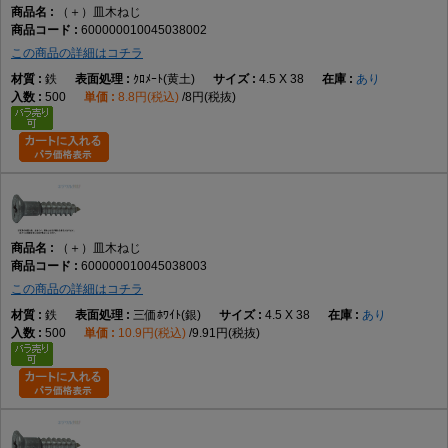
（＋）皿木ねじ
5.1
3
5.1
±0.12
10.2
0
2.85
0
6.4
2.2
600000010045038002
-0.7
-0.4
この商品の詳細はコチラ
5.5
3
5.5
±0.12
11.0
0
3.05
0
6.7
2.4
鉄
ｸﾛﾒｰﾄ(黄土)
4.5 X 38
あり
-0.7
-0.4
500
8.8円(税込)
8円(税抜)
5.8
3
5.8
±0.12
11.6
0
3.20
0
7.0
2.6
-0.7
-0.4
6.2
3
6.2
±0.12
12.4
0
3.50
0
7.3
2.7
-0.7
-0.4
8.0
4
8.0
±0.15
16.0
0
4.40
0
9.3
3.3
-0.8
-0.4
※Pはピッチです。許容差欄の「0 -0.2」などは上限0、下限マイナス値を表しま
（＋）皿木ねじ
す。
600000010045038003
この商品の詳細はコチラ
鉄
三価ﾎﾜｲﾄ(銀)
4.5 X 38
あり
500
10.9円(税込)
9.91円(税抜)