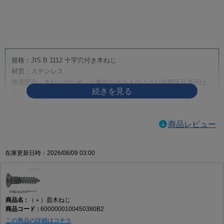
画像をクリックして拡大イメージを表示
規格：JIS B 1112 十字穴付き木ねじ
材質：ステンレス
強度区分：木ねじのため、一般的なボルトのような強度区分表示は
ありません。
取り扱いサイズ：4.5×50
取り扱い表面処理：生地
商品レビュー
利用方法・用途・特徴：（＋）皿木ねじは、木材へ締め付けるため
に使用する十字穴付きの木ねじです。皿頭形状のため、相手材に座
ぐりを設けることで頭部を沈めやすく、取付面をすっきり仕上げた
在庫更新日時：2026/08/09 03:00
い箇所に適しています。家具、建具、内装材、木工品、木製部材の
固定などに使用されます。
（＋）皿木ねじの商品説明
（＋）皿木ねじ
（＋）皿木ねじは、木材への締結に使用する代表的な木ねじです。
6000000100450380B2
十字穴付きのため一般的なプラスドライバーや電動工具で作業しや
この商品の詳細はコチラ