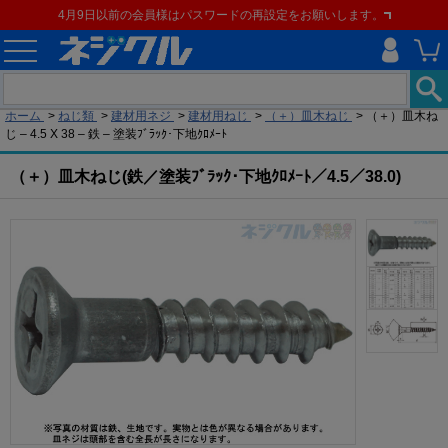
4月9日以前の会員様はパスワードの再設定をお願いします。
現在の位置
ホーム
>
ねじ類
>
建材用ネジ
>
建材用ねじ
>
（＋）皿木ねじ
>
（＋）皿木ね
じ – 4.5 X 38 – 鉄 – 塗装ﾌﾞﾗｯｸ･下地ｸﾛﾒｰﾄ
（＋）皿木ねじ(鉄／塗装ﾌﾞﾗｯｸ･下地ｸﾛﾒｰﾄ／4.5／38.0)