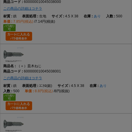
600000010045038000
1.8
1
1.8
±0.05
3.6
+0.1
1.05
0
2.0
0.9
この商品の詳細はコチラ
-0.2
鉄
生地
4.5 X 38
あり
500
2.1
1
2.1
±0.07
4.2
0
1.25
0
2.5
1.0
7.85円(税込)
7.14円(税抜)
-0.4
-0.2
2.4
1
2.4
±0.07
4.8
0
1.40
0
2.7
1.1
-0.4
-0.2
2.7
1
2.7
±0.07
5.4
0
1.55
0
2.9
1.2
-0.4
-0.2
3.1
2
3.1
±0.1
6.2
0
1.80
0
3.8
1.3
-0.5
-0.3
（＋）皿木ねじ
3.5
2
3.5
±0.1
7.0
0
2.00
0
4.2
1.4
600000010045038001
-0.5
-0.3
この商品の詳細はコチラ
3.8
2
3.8
±0.1
7.6
0
2.15
0
4.5
1.6
鉄
ﾕﾆｸﾛ(銀)
4.5 X 38
あり
-0.5
-0.3
500
8.8円(税込)
8円(税抜)
4.1
2
4.1
±0.1
8.2
0
2.35
0
4.8
1.8
-0.6
-0.3
4.5
2
4.5
±0.1
9.0
0
2.55
0
5.2
1.9
-0.6
-0.3
4.8
2
4.8
±0.12
9.6
0
2.70
0
5.4
2.1
-0.6
-0.3