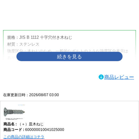
画像をクリックして拡大イメージを表示
規格：JIS B 1112 十字穴付き木ねじ
材質：ステンレス
強度区分：木ねじのため、一般的なボルトのような強度区分表示は
ありません。
取り扱いサイズ：4.5×50
取り扱い表面処理：生地
商品レビュー
利用方法・用途・特徴：（＋）皿木ねじは、木材へ締め付けるため
に使用する十字穴付きの木ねじです。皿頭形状のため、相手材に座
ぐりを設けることで頭部を沈めやすく、取付面をすっきり仕上げた
在庫更新日時：2026/08/07 03:00
い箇所に適しています。家具、建具、内装材、木工品、木製部材の
固定などに使用されます。
（＋）皿木ねじの商品説明
（＋）皿木ねじ
（＋）皿木ねじは、木材への締結に使用する代表的な木ねじです。
600000010041025000
十字穴付きのため一般的なプラスドライバーや電動工具で作業しや
この商品の詳細はコチラ