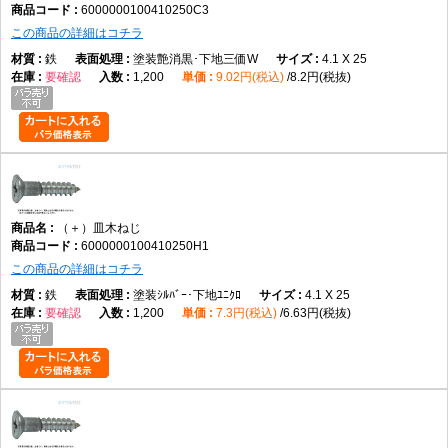
6000000100410250C3
この商品の詳細はコチラ
鉄
塗装艶消黒･下地三価W
4.1 X 25
要確認
1,200
9.02円(税込)
8.2円(税抜)
（＋）皿木ねじ
6000000100410250H1
この商品の詳細はコチラ
鉄
塗装ｼﾙﾊﾞｰ･下地ﾕﾆｸﾛ
4.1 X 25
要確認
1,200
7.3円(税込)
6.63円(税抜)