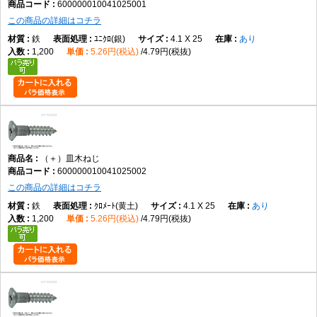
600000010041025001
1.8
1
1.8
±0.05
3.6
+0.1
1.05
0
2.0
0.9
この商品の詳細はコチラ
-0.2
鉄
ﾕﾆｸﾛ(銀)
4.1 X 25
あり
2.1
1
2.1
±0.07
4.2
0
1.25
0
2.5
1.0
1,200
5.26円(税込)
4.79円(税抜)
-0.4
-0.2
2.4
1
2.4
±0.07
4.8
0
1.40
0
2.7
1.1
-0.4
-0.2
2.7
1
2.7
±0.07
5.4
0
1.55
0
2.9
1.2
-0.4
-0.2
3.1
2
3.1
±0.1
6.2
0
1.80
0
3.8
1.3
-0.5
-0.3
（＋）皿木ねじ
3.5
2
3.5
±0.1
7.0
0
2.00
0
4.2
1.4
600000010041025002
-0.5
-0.3
この商品の詳細はコチラ
3.8
2
3.8
±0.1
7.6
0
2.15
0
4.5
1.6
鉄
ｸﾛﾒｰﾄ(黄土)
4.1 X 25
あり
-0.5
-0.3
1,200
5.26円(税込)
4.79円(税抜)
4.1
2
4.1
±0.1
8.2
0
2.35
0
4.8
1.8
-0.6
-0.3
4.5
2
4.5
±0.1
9.0
0
2.55
0
5.2
1.9
-0.6
-0.3
4.8
2
4.8
±0.12
9.6
0
2.70
0
5.4
2.1
-0.6
-0.3