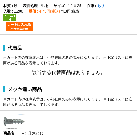
すく、木材同士の固定、金具の取り付け、家具・建具・内装部材の
鉄
生地
4.1 X 25
あり
組み立てなど、幅広い木工用途に使用できます。
1,200
4.73円(税込)
4.3円(税抜)
頭部は皿頭形状になっており、取付面に頭部を出したくない場合
や、仕上がりを平らに近づけたい箇所に適しています。皿穴加工や
座ぐりを行うことで、頭部を相手材に沈めて納めることができ、見
た目をすっきりさせたい木製部材の固定に便利です。なお、皿木ね
じは頭部を含めた全長が長さ寸法になります。
代替品
材質はステンレスで、表面処理は生地です。ステンレスはさびにく
さを重視したい場所に向いており、屋内の木工用途はもちろん、湿
※カート内の在庫表示は、小箱在庫のみの表示になります。 ※下記リストは在
庫がある商品を表示しております。
気の影響を受けやすい場所での使用にも適しています。生地仕上げ
のため、ステンレス素材本来の質感を活かした仕様です。
該当する代替商品はありません。
選定時は、ねじ径、長さ、取付材の厚み、相手材の硬さを確認して
ください。木材の割れを防ぎたい場合や硬い木材へ使用する場合
メッキ違い商品
は、下穴をあけてから締め付けると作業しやすくなります。4.5×50
は長さのある木ねじのため、厚みのある木材やしっかり固定したい
※カート内の在庫表示は、小箱在庫のみの表示になります。 ※下記リストは在
箇所で使いやすいサイズです。
庫がある商品を表示しております。
（＋）皿木ねじ 寸法表
（単位：mm）
呼び
十字
d
d許容
dk
dk許
K
K許容
m最
P
径
（＋）皿木ねじ
穴
差
容差
差
大