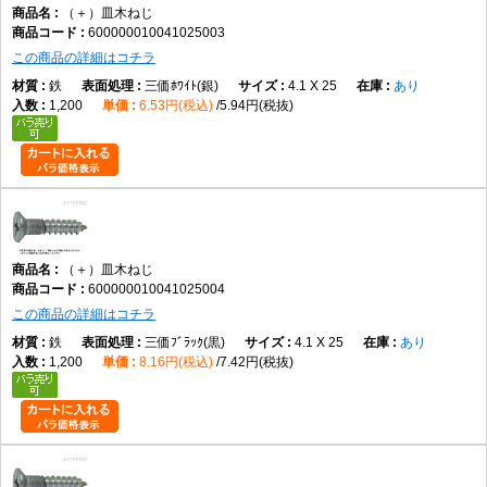
（＋）皿木ねじ
5.1
3
5.1
±0.12
10.2
0
2.85
0
6.4
2.2
600000010041025003
-0.7
-0.4
この商品の詳細はコチラ
5.5
3
5.5
±0.12
11.0
0
3.05
0
6.7
2.4
鉄
三価ﾎﾜｲﾄ(銀)
4.1 X 25
あり
-0.7
-0.4
1,200
6.53円(税込)
5.94円(税抜)
5.8
3
5.8
±0.12
11.6
0
3.20
0
7.0
2.6
-0.7
-0.4
6.2
3
6.2
±0.12
12.4
0
3.50
0
7.3
2.7
-0.7
-0.4
8.0
4
8.0
±0.15
16.0
0
4.40
0
9.3
3.3
-0.8
-0.4
※Pはピッチです。許容差欄の「0 -0.2」などは上限0、下限マイナス値を表しま
（＋）皿木ねじ
す。
600000010041025004
この商品の詳細はコチラ
鉄
三価ﾌﾞﾗｯｸ(黒)
4.1 X 25
あり
1,200
8.16円(税込)
7.42円(税抜)