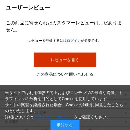
ユーザーレビュー
この商品に寄せられたカスタマーレビューはまだありま
せん。
レビューを評価するには
ログイン
が必要です。
レビューを書く
この商品について問い合わせる
当サイトでは利用体験の向上およびコンテンツの最適な提供、ト
利用規約
ラフィックの分析を目的としてCookieを使用しています。
プライバシーポリシー
サイトの閲覧を継続された場合、Cookieの利用に同意したことも
のといたします。
特定商取引法に基づく表示
詳細については
プライバシーポリシー
をご確認ください。
会社概要
承諾する