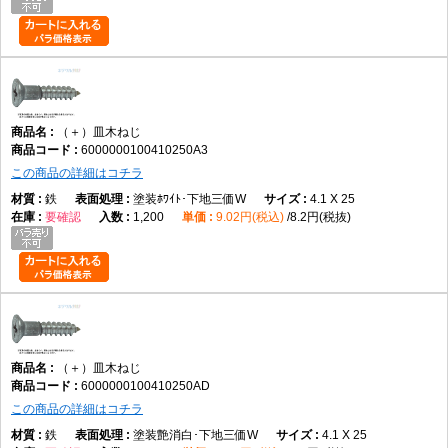
（＋）皿木ねじ
6000000100410250A3
この商品の詳細はコチラ
鉄
塗装ﾎﾜｲﾄ･下地三価W
4.1 X 25
要確認
1,200
9.02円(税込)
8.2円(税抜)
（＋）皿木ねじ
6000000100410250AD
この商品の詳細はコチラ
鉄
塗装艶消白･下地三価W
4.1 X 25