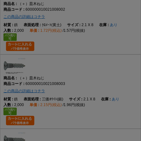
（＋）皿木ねじ
5.1
3
5.1
±0.12
10.2
0
2.85
0
6.4
2.2
600000010021008002
-0.7
-0.4
この商品の詳細はコチラ
5.5
3
5.5
±0.12
11.0
0
3.05
0
6.7
2.4
鉄
ｸﾛﾒｰﾄ(黄土)
2.1 X 8
あり
-0.7
-0.4
2,000
1.72円(税込)
1.57円(税抜)
5.8
3
5.8
±0.12
11.6
0
3.20
0
7.0
2.6
-0.7
-0.4
6.2
3
6.2
±0.12
12.4
0
3.50
0
7.3
2.7
-0.7
-0.4
8.0
4
8.0
±0.15
16.0
0
4.40
0
9.3
3.3
-0.8
-0.4
※Pはピッチです。許容差欄の「0 -0.2」などは上限0、下限マイナス値を表しま
（＋）皿木ねじ
す。
600000010021008003
この商品の詳細はコチラ
鉄
三価ﾎﾜｲﾄ(銀)
2.1 X 8
あり
2,000
2.15円(税込)
1.96円(税抜)