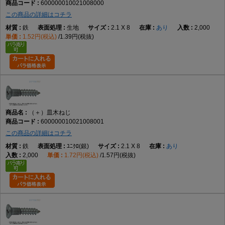
600000010021008000
1.8
1
1.8
±0.05
3.6
+0.1
1.05
0
2.0
0.9
この商品の詳細はコチラ
-0.2
鉄
生地
2.1 X 8
あり
2,000
2.1
1
2.1
±0.07
4.2
0
1.25
0
2.5
1.0
1.52円(税込)
1.39円(税抜)
-0.4
-0.2
2.4
1
2.4
±0.07
4.8
0
1.40
0
2.7
1.1
-0.4
-0.2
2.7
1
2.7
±0.07
5.4
0
1.55
0
2.9
1.2
-0.4
-0.2
3.1
2
3.1
±0.1
6.2
0
1.80
0
3.8
1.3
-0.5
-0.3
（＋）皿木ねじ
3.5
2
3.5
±0.1
7.0
0
2.00
0
4.2
1.4
600000010021008001
-0.5
-0.3
この商品の詳細はコチラ
3.8
2
3.8
±0.1
7.6
0
2.15
0
4.5
1.6
鉄
ﾕﾆｸﾛ(銀)
2.1 X 8
あり
-0.5
-0.3
2,000
1.72円(税込)
1.57円(税抜)
4.1
2
4.1
±0.1
8.2
0
2.35
0
4.8
1.8
-0.6
-0.3
4.5
2
4.5
±0.1
9.0
0
2.55
0
5.2
1.9
-0.6
-0.3
4.8
2
4.8
±0.12
9.6
0
2.70
0
5.4
2.1
-0.6
-0.3