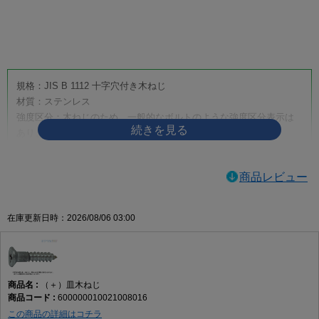
画像をクリックして拡大イメージを表示
規格：JIS B 1112 十字穴付き木ねじ
材質：ステンレス
強度区分：木ねじのため、一般的なボルトのような強度区分表示は
ありません。
取り扱いサイズ：4.5×50
取り扱い表面処理：生地
商品レビュー
利用方法・用途・特徴：（＋）皿木ねじは、木材へ締め付けるため
に使用する十字穴付きの木ねじです。皿頭形状のため、相手材に座
ぐりを設けることで頭部を沈めやすく、取付面をすっきり仕上げた
在庫更新日時：2026/08/06 03:00
い箇所に適しています。家具、建具、内装材、木工品、木製部材の
固定などに使用されます。
（＋）皿木ねじの商品説明
（＋）皿木ねじ
（＋）皿木ねじは、木材への締結に使用する代表的な木ねじです。
600000010021008016
十字穴付きのため一般的なプラスドライバーや電動工具で作業しや
この商品の詳細はコチラ