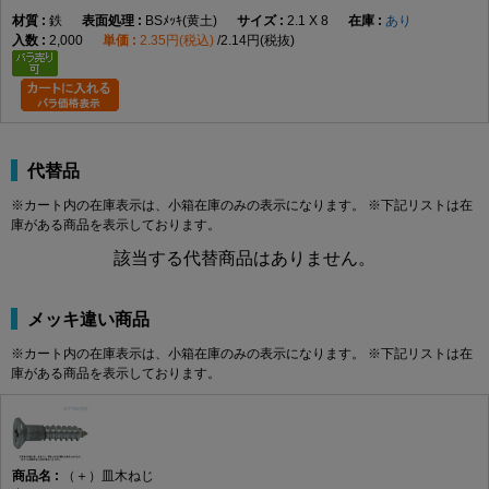
すく、木材同士の固定、金具の取り付け、家具・建具・内装部材の
鉄
BSﾒｯｷ(黄土)
2.1 X 8
あり
組み立てなど、幅広い木工用途に使用できます。
2,000
2.35円(税込)
2.14円(税抜)
頭部は皿頭形状になっており、取付面に頭部を出したくない場合
や、仕上がりを平らに近づけたい箇所に適しています。皿穴加工や
座ぐりを行うことで、頭部を相手材に沈めて納めることができ、見
た目をすっきりさせたい木製部材の固定に便利です。なお、皿木ね
じは頭部を含めた全長が長さ寸法になります。
代替品
材質はステンレスで、表面処理は生地です。ステンレスはさびにく
さを重視したい場所に向いており、屋内の木工用途はもちろん、湿
※カート内の在庫表示は、小箱在庫のみの表示になります。 ※下記リストは在
庫がある商品を表示しております。
気の影響を受けやすい場所での使用にも適しています。生地仕上げ
のため、ステンレス素材本来の質感を活かした仕様です。
該当する代替商品はありません。
選定時は、ねじ径、長さ、取付材の厚み、相手材の硬さを確認して
ください。木材の割れを防ぎたい場合や硬い木材へ使用する場合
メッキ違い商品
は、下穴をあけてから締め付けると作業しやすくなります。4.5×50
は長さのある木ねじのため、厚みのある木材やしっかり固定したい
※カート内の在庫表示は、小箱在庫のみの表示になります。 ※下記リストは在
箇所で使いやすいサイズです。
庫がある商品を表示しております。
（＋）皿木ねじ 寸法表
（単位：mm）
呼び
十字
d
d許容
dk
dk許
K
K許容
m最
P
径
（＋）皿木ねじ
穴
差
容差
差
大