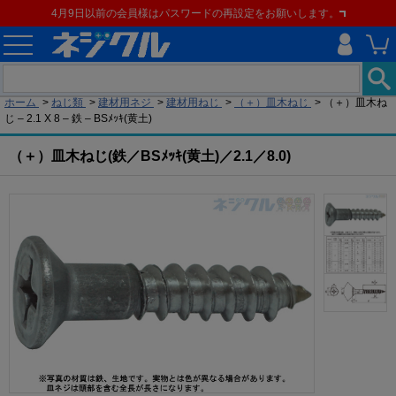
4月9日以前の会員様はパスワードの再設定をお願いします。
現在の位置
ホーム
>
ねじ類
>
建材用ネジ
>
建材用ねじ
>
（＋）皿木ねじ
>
（＋）皿木ね
じ – 2.1 X 8 – 鉄 – BSﾒｯｷ(黄土)
（＋）皿木ねじ(鉄／BSﾒｯｷ(黄土)／2.1／8.0)