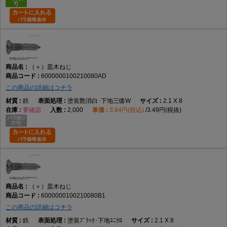
（＋）皿木ねじ
6000000100210080AD
この商品の詳細はコチラ
鉄
塗装艶消白･下地三価W
2.1 X 8
要確認
2,000
3.84円(税込)
3.49円(税抜)
（＋）皿木ねじ
6000000100210080B1
この商品の詳細はコチラ
鉄
塗装ﾌﾞﾗｯｸ･下地ﾕﾆｸﾛ
2.1 X 8