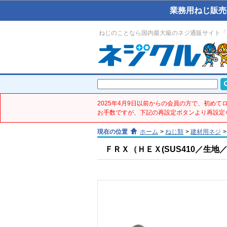
業務用ねじ販売
ねじのことなら国内最大級のネジ通販サイト「
2025年4月9日以前からの会員の方で、初め
お手数ですが、下記の再設定ボタンより再設定
現在の位置
ホーム
>
ねじ類
>
建材用ネジ
>
ＦＲＸ（ＨＥＸ(SUS410／生地／6.