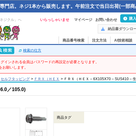
専門店。ネジ1本から販売します。午前注文で当日出荷(一部商
購
ネジクル」へ
いらっしゃいませ
マイページ
お問い合わせ
納品書ダウンロ
商品番号検索
注文方法
AI技術相談
検索の仕方
てログインされる会員はパスワードの再設定が必要となります。
をお願いします。
セルフタッピング
>
ＦＲＸ（ＨＥＸ
>
ＦＲＸ（ＨＥＸ – 6X105X70 – SUS410 – 
0／105.0)
商品タグ