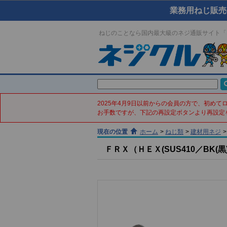
業務用ねじ販売
ねじのことなら国内最大級のネジ通販サイト「
2025年4月9日以前からの会員の方で、初め
お手数ですが、下記の再設定ボタンより再設定
現在の位置
ホーム
>
ねじ類
>
建材用ネジ
>
ＦＲＸ（ＨＥＸ(SUS410／BK(黒)／