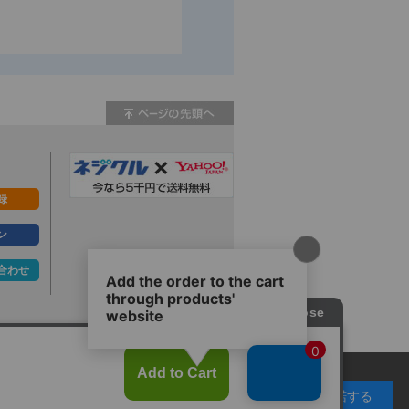
録
ン
合わせ
ず。
承諾する