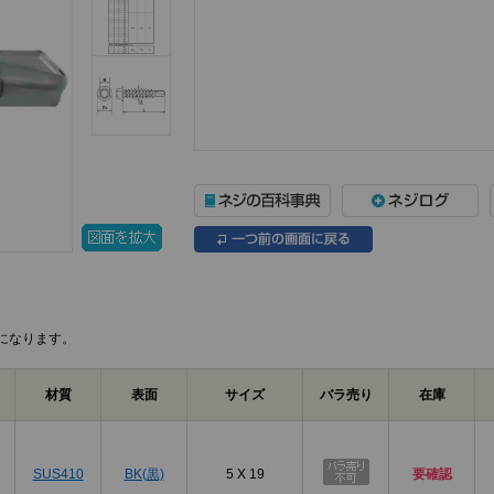
になります。
材質
表面
サイズ
バラ売り
在庫
SUS410
BK(黒)
5 X 19
要確認