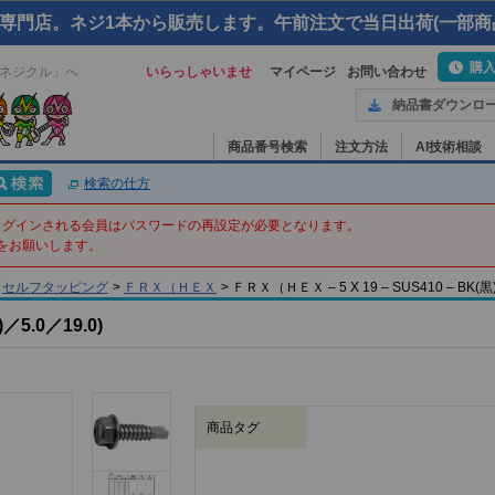
専門店。ネジ1本から販売します。午前注文で当日出荷(一部商
購
ネジクル」へ
いらっしゃいませ
マイページ
お問い合わせ
納品書ダウンロ
商品番号検索
注文方法
AI技術相談
検索の仕方
てログインされる会員はパスワードの再設定が必要となります。
をお願いします。
セルフタッピング
>
ＦＲＸ（ＨＥＸ
>
ＦＲＸ（ＨＥＸ – 5 X 19 – SUS410 – BK(黒
5.0／19.0)
商品タグ