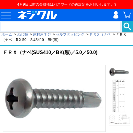
4月9日以前の会員様はパスワードの再設定をお願いします。
現在の位置
ホーム
>
ねじ類
>
建材用ネジ
>
セルフタッピング
>
ＦＲＸ（ナベ
>
ＦＲＸ
（ナベ – 5 X 50 – SUS410 – BK(黒)
ＦＲＸ（ナベ(SUS410／BK(黒)／5.0／50.0)