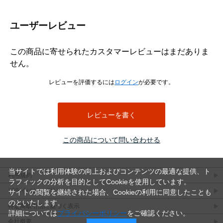
ユーザーレビュー
この商品に寄せられたカスタマーレビューはまだありま
せん。
レビューを評価するには
ログイン
が必要です。
レビューを書く
この商品について問い合わせる
当サイトでは利用体験の向上およびコンテンツの最適な提供、ト
利用規約
ラフィックの分析を目的としてCookieを使用しています。
プライバシーポリシー
サイトの閲覧を継続された場合、Cookieの利用に同意したことも
のといたします。
特定商取引法に基づく表示
詳細については
プライバシーポリシー
をご確認ください。
会社概要