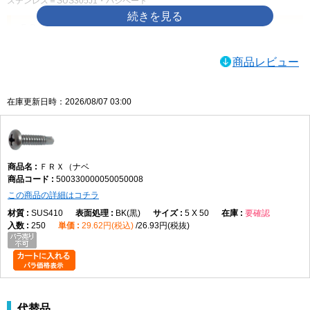
ステンレス＝SUS305J1・パシペート
ＦＲＸ（ナベ）寸法図
サイズ
適用 最大板厚
D（頭径）
H（頭高さ）
商品レビュー
3.5×10
2.3
6.7
2.5
3.5×13
2.3
6.7
2.5
在庫更新日時：2026/08/07 03:00
3.5×16
2.3
6.7
2.5
3.5×19
2.3
6.7
2.5
3.5×25
2.3
6.7
2.5
ＦＲＸ（ナベ
4×10
3.2
8.0
3.0
500330000050050008
4×13
3.2
8.0
3.0
この商品の詳細はコチラ
4×16
3.2
8.0
3.0
SUS410
BK(黒)
5 X 50
要確認
250
29.62円(税込)
26.93円(税抜)
4×19
3.2
8.0
3.0
4×25
3.2
8.0
3.0
4×30
3.2
8.0
3.0
4×35
3.2
8.0
3.0
4×40
3.2
8.0
3.0
代替品