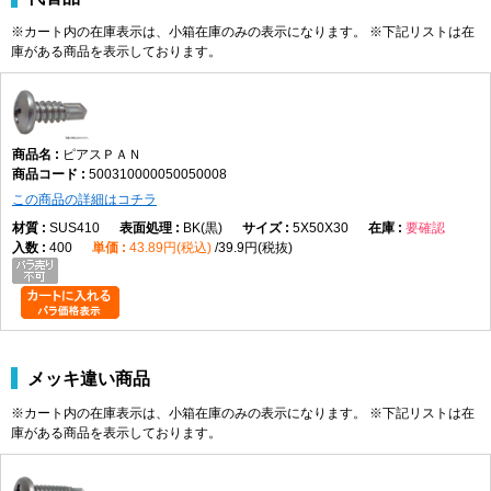
4×45
3.2
8.0
3.0
※カート内の在庫表示は、小箱在庫のみの表示になります。 ※下記リストは在
庫がある商品を表示しております。
4×50
3.2
8.0
3.0
4×55
3.2
8.0
3.0
4×60
3.2
8.0
3.0
4×70
3.2
8.0
3.0
ピアスＰＡＮ
500310000050050008
5×13
4.0
9.3
3.2
この商品の詳細はコチラ
5×16
4.0
9.3
3.2
SUS410
BK(黒)
5X50X30
要確認
5×19
4.0
9.3
3.2
400
43.89円(税込)
39.9円(税抜)
5×25
4.0
9.3
3.2
5×30
4.0
9.3
3.2
5×35
4.0
9.3
3.2
5×40
4.0
9.3
3.2
メッキ違い商品
5×45
4.0
9.3
3.2
※カート内の在庫表示は、小箱在庫のみの表示になります。 ※下記リストは在
5×50
4.0
9.3
3.2
庫がある商品を表示しております。
5×60
4.0
9.3
3.2