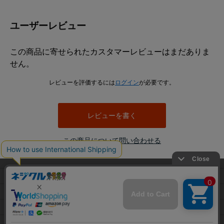
ユーザーレビュー
この商品に寄せられたカスタマーレビューはまだありま
せん。
レビューを評価するには
ログイン
が必要です。
レビューを書く
この商品について問い合わせる
当サイトでは利用体験の向上およびコンテンツの最適な提供、ト
利用規約
ラフィックの分析を目的としてCookieを使用しています。
プライバシーポリシー
サイトの閲覧を継続された場合、Cookieの利用に同意したことも
のといたします。
特定商取引法に基づく表示
詳細については
プライバシーポリシー
をご確認ください。
会社概要