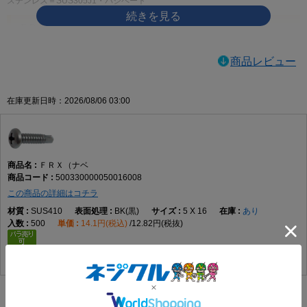
ステンレス＝SUS305J1・パシペート
ＦＲＸ（ナベ）寸法図
サイズ
適用 最大板厚
D（頭径）
H（頭高さ）
商品レビュー
3.5×10
2.3
6.7
2.5
3.5×13
2.3
6.7
2.5
在庫更新日時：2026/08/06 03:00
3.5×16
2.3
6.7
2.5
3.5×19
2.3
6.7
2.5
3.5×25
2.3
6.7
2.5
ＦＲＸ（ナベ
4×10
3.2
8.0
3.0
500330000050016008
4×13
3.2
8.0
3.0
この商品の詳細はコチラ
4×16
3.2
8.0
3.0
SUS410
BK(黒)
5 X 16
あり
500
14.1円(税込)
12.82円(税抜)
4×19
3.2
8.0
3.0
4×25
3.2
8.0
3.0
4×30
3.2
8.0
3.0
4×35
3.2
8.0
3.0
4×40
3.2
8.0
3.0
代替品