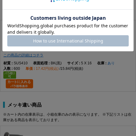
4×45
3.2
8.0
3.0
※カート内の在庫表示は、小箱在庫のみの表示になります。 ※下記リストは在
庫がある商品を表示しております。
4×50
3.2
8.0
3.0
4×55
3.2
8.0
3.0
4×60
3.2
8.0
3.0
4×70
3.2
8.0
3.0
ピアスＰＡＮ
500310000050016008
5×13
4.0
9.3
3.2
この商品の詳細はコチラ
5×16
4.0
9.3
3.2
SUS410
BK(黒)
5 X 16
あり
5×19
4.0
9.3
3.2
600
17.42円(税込)
15.84円(税抜)
5×25
4.0
9.3
3.2
5×30
4.0
9.3
3.2
5×35
4.0
9.3
3.2
5×40
4.0
9.3
3.2
メッキ違い商品
5×45
4.0
9.3
3.2
※カート内の在庫表示は、小箱在庫のみの表示になります。 ※下記リストは在
5×50
4.0
9.3
3.2
庫がある商品を表示しております。
5×60
4.0
9.3
3.2