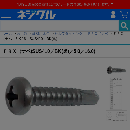
4月9日以前の会員様はパスワードの再設定をお願いします。
現在の位置
ホーム
>
ねじ類
>
建材用ネジ
>
セルフタッピング
>
ＦＲＸ（ナベ
>
ＦＲＸ
（ナベ – 5 X 16 – SUS410 – BK(黒)
ＦＲＸ（ナベ(SUS410／BK(黒)／5.0／16.0)