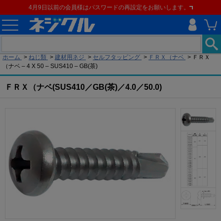
4月9日以前の会員様はパスワードの再設定をお願いします。
現在の位置
ホーム
>
ねじ類
>
建材用ネジ
>
セルフタッピング
>
ＦＲＸ（ナベ
>
ＦＲＸ
（ナベ – 4 X 50 – SUS410 – GB(茶)
ＦＲＸ（ナベ(SUS410／GB(茶)／4.0／50.0)