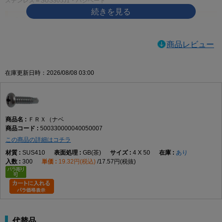
ステンレス＝SUS305J1・パシペート
ＦＲＸ（ナベ）寸法図
サイズ
適用 最大板厚
D（頭径）
H（頭高さ）
商品レビュー
3.5×10
2.3
6.7
2.5
3.5×13
2.3
6.7
2.5
在庫更新日時：2026/08/08 03:00
3.5×16
2.3
6.7
2.5
3.5×19
2.3
6.7
2.5
3.5×25
2.3
6.7
2.5
ＦＲＸ（ナベ
4×10
3.2
8.0
3.0
500330000040050007
4×13
3.2
8.0
3.0
この商品の詳細はコチラ
4×16
3.2
8.0
3.0
SUS410
GB(茶)
4 X 50
あり
300
19.32円(税込)
17.57円(税抜)
4×19
3.2
8.0
3.0
4×25
3.2
8.0
3.0
4×30
3.2
8.0
3.0
4×35
3.2
8.0
3.0
4×40
3.2
8.0
3.0
代替品