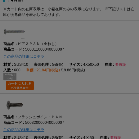
4×45
3.2
8.0
3.0
※カート内の在庫表示は、小箱在庫のみの表示になります。 ※下記リストは在
庫がある商品を表示しております。
4×50
3.2
8.0
3.0
4×55
3.2
8.0
3.0
4×60
3.2
8.0
3.0
4×70
3.2
8.0
3.0
ピアスＰＡＮ（全ねじ）
500311000040050007
5×13
4.0
9.3
3.2
この商品の詳細はコチラ
5×16
4.0
9.3
3.2
SUS410
GB(茶)
4X50X50
要確認
5×19
4.0
9.3
3.2
600
21.84円(税込)
19.86円(税抜)
5×25
4.0
9.3
3.2
5×30
4.0
9.3
3.2
5×35
4.0
9.3
3.2
5×40
4.0
9.3
3.2
5×45
4.0
9.3
3.2
フラッシュポイントＰＡＮ
5×50
4.0
9.3
3.2
500320000040050007
5×60
4.0
9.3
3.2
この商品の詳細はコチラ
SUS410
GB(茶)
4 X 50
要確認