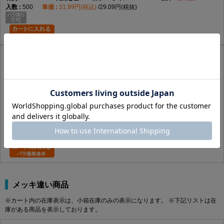
500
31.99円(税込)
29.09円(税抜)
ピアスＰＡＮ
500310000040050007
この商品の詳細はコチラ
SUS410
GB(茶)
4X50X30
あり
600
22.44円(税込)
20.4円(税抜)
メッキ違い商品
※カート内の在庫表示は、小箱在庫のみの表示になります。 ※下記リストは在
庫がある商品を表示しております。