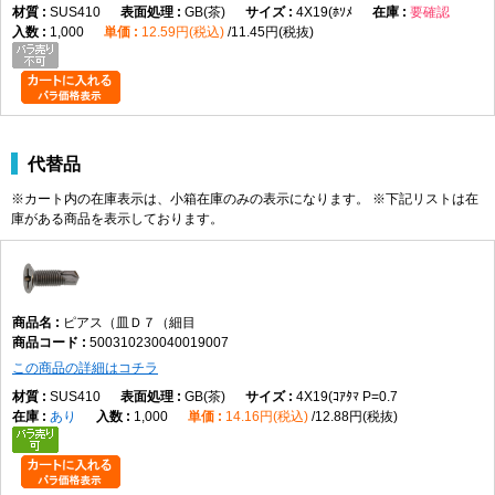
SUS410
GB(茶)
4X19(ﾎｿﾒ
要確認
1,000
12.59円(税込)
11.45円(税抜)
代替品
※カート内の在庫表示は、小箱在庫のみの表示になります。 ※下記リストは在
庫がある商品を表示しております。
ピアス（皿Ｄ７（細目
500310230040019007
この商品の詳細はコチラ
SUS410
GB(茶)
4X19(ｺｱﾀﾏ P=0.7
あり
1,000
14.16円(税込)
12.88円(税抜)