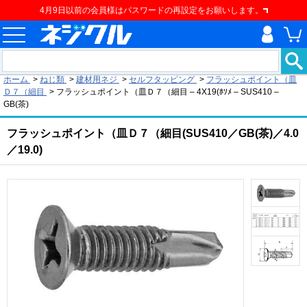
4月9日以前の会員様はパスワードの再設定をお願いします。
現在の位置
ホーム
>
ねじ類
>
建材用ネジ
>
セルフタッピング
>
フラッシュポイント（皿
Ｄ７（細目
>
フラッシュポイント（皿Ｄ７（細目 – 4X19(ﾎｿﾒ – SUS410 –
GB(茶)
フラッシュポイント（皿Ｄ７（細目(SUS410／GB(茶)／4.0
／19.0)