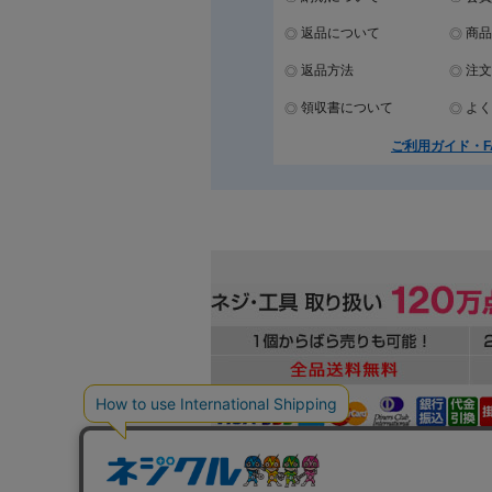
返品について
商品
返品方法
注文
領収書について
よく
ご利用ガイド・F