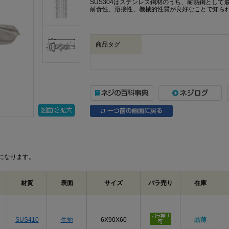
SUS304はステンレス鋼材のうち、耐熱鋼とし
耐食性、溶接性、機械的性質が良好なことで知ら
商品タグ
になります。
材質
表面
サイズ
バラ売り
在庫
SUS410
生地
6X90X60
品薄