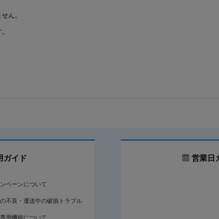
ません。
す。
用ガイド
営業日
ンペーンについて
の不良・運送中の破損トラブル
専用機能について