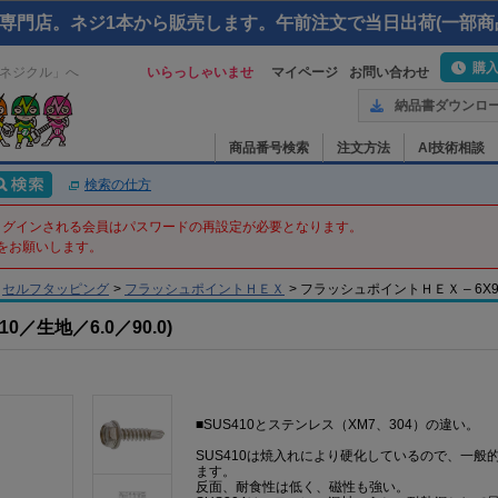
専門店。ネジ1本から販売します。午前注文で当日出荷(一部商
購
ネジクル」へ
いらっしゃいませ
マイページ
お問い合わせ
納品書ダウンロ
商品番号検索
注文方法
AI技術相談
検索の仕方
てログインされる会員はパスワードの再設定が必要となります。
をお願いします。
セルフタッピング
>
フラッシュポイントＨＥＸ
>
フラッシュポイントＨＥＸ – 6X90X6
／生地／6.0／90.0)
■SUS410とステンレス（XM7、304）の違い。
SUS410は焼入れにより硬化しているので、一
ます。
反面、耐食性は低く、磁性も強い。