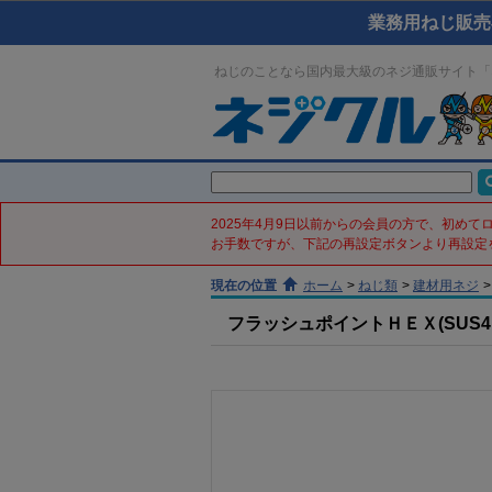
業務用ねじ販売
ねじのことなら国内最大級のネジ通販サイト「
2025年4月9日以前からの会員の方で、初め
お手数ですが、下記の再設定ボタンより再設定
現在の位置
ホーム
>
ねじ類
>
建材用ネジ
>
フラッシュポイントＨＥＸ(SUS410