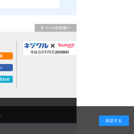
録
ン
合わせ
ず。
承諾する