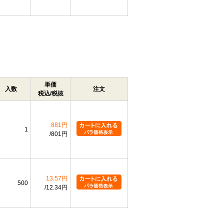
単価
入数
注文
税込/税抜
881円
1
801円
13.57円
500
12.34円