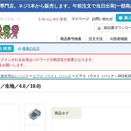
専門店。ネジ1本から販売します。午前注文で当日出荷(一部商
購
ネジクル」へ
いらっしゃいませ
マイページ
お問い合わせ
納品書ダウンロ
商品番号検索
注文方法
AI技術相談
検索の仕方
てログインされる会員はパスワードの再設定が必要となります。
をお願いします。
建材用ねじパック
>
ピアス（ウスト（パック
>
ピアス（ウスト（パック – 4X19(160ｲ
生地／4.0／19.0)
商品タグ