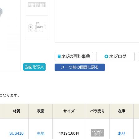
になります。
材質
表面
サイズ
バラ売り
在庫
SUS410
生地
4X19(160ｲﾘ
あり