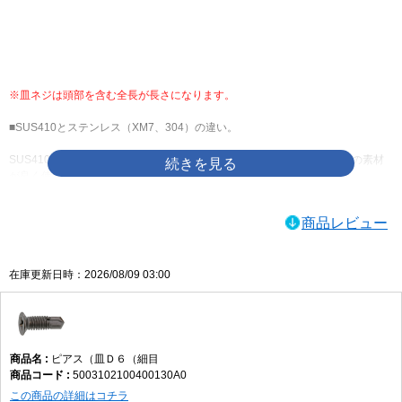
画像をクリックして拡大イメージを表示
※皿ネジは頭部を含む全長が長さになります。
■SUS410とステンレス（XM7、304）の違い。
SUS410は焼入れにより硬化しているので、一般的なドリルねじにはこの素材
が良く使用されています。
反面、耐食性は低く、磁性も強い。
SUS304はステンレス鋼材のうち、耐熱鋼として最も広く普及している鋼種の
商品レビュー
一つです。
耐食性、溶接性、機械的性質が良好なことで知られます。
在庫更新日時：2026/08/09 03:00
ピアス（皿Ｄ６（細目
5003102100400130A0
この商品の詳細はコチラ