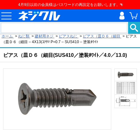
4月9日以前の会員様はパスワードの再設定をお願いします。
現在の位置
ホーム
>
ねじ類
>
建材用ネジ
>
ピアスねじ
>
ピアス（皿Ｄ６（細目
>
ピアス
（皿Ｄ６（細目 – 4X13(ｺｱﾀﾏ P=0.7 – SUS410 – 塗装ﾎﾜｲﾄ
ピアス（皿Ｄ６（細目(SUS410／塗装ﾎﾜｲﾄ／4.0／13.0)