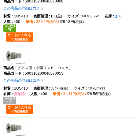
500310200040070008
この商品の詳細はコチラ
SUS410
BK(黒)
4X70(ｺｱﾀﾏ
あり
400
32.09円(税込)
29.18円(税抜)
ピアス皿（小頭Ｄ＝６・Ｄ＝８）
50031020004007005S
この商品の詳細はコチラ
SUS410
ｽﾃﾝﾒｯｷ(銀)
4X70(ｺｱﾀﾏ
要確認
400
31.41円(税込)
28.56円(税抜)