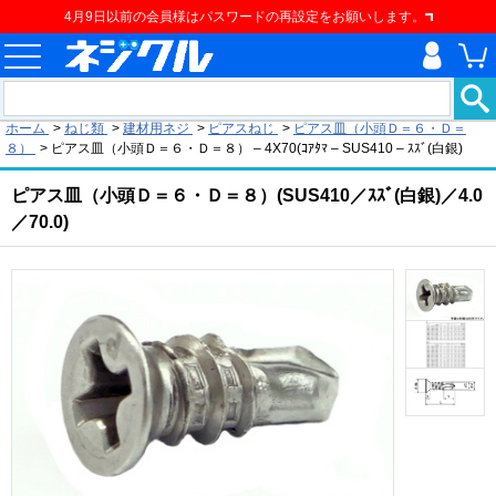
4月9日以前の会員様はパスワードの再設定をお願いします。
現在の位置
ホーム
>
ねじ類
>
建材用ネジ
>
ピアスねじ
>
ピアス皿（小頭Ｄ＝６・Ｄ＝
８）
>
ピアス皿（小頭Ｄ＝６・Ｄ＝８） – 4X70(ｺｱﾀﾏ – SUS410 – ｽｽﾞ(白銀)
ピアス皿（小頭Ｄ＝６・Ｄ＝８）(SUS410／ｽｽﾞ(白銀)／4.0
／70.0)