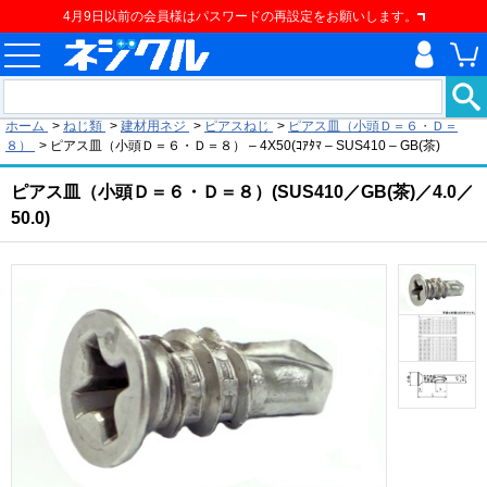
4月9日以前の会員様はパスワードの再設定をお願いします。
現在の位置
ホーム
>
ねじ類
>
建材用ネジ
>
ピアスねじ
>
ピアス皿（小頭Ｄ＝６・Ｄ＝
８）
>
ピアス皿（小頭Ｄ＝６・Ｄ＝８） – 4X50(ｺｱﾀﾏ – SUS410 – GB(茶)
ピアス皿（小頭Ｄ＝６・Ｄ＝８）(SUS410／GB(茶)／4.0／
50.0)