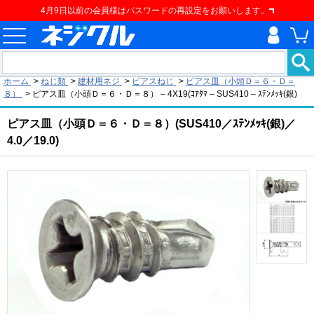
4月9日以前の会員様はパスワードの再設定をお願いします。
現在の位置
ホーム
>
ねじ類
>
建材用ネジ
>
ピアスねじ
>
ピアス皿（小頭Ｄ＝６・Ｄ＝
８）
>
ピアス皿（小頭Ｄ＝６・Ｄ＝８） – 4X19(ｺｱﾀﾏ – SUS410 – ｽﾃﾝﾒｯｷ(銀)
ピアス皿（小頭Ｄ＝６・Ｄ＝８）(SUS410／ｽﾃﾝﾒｯｷ(銀)／
4.0／19.0)