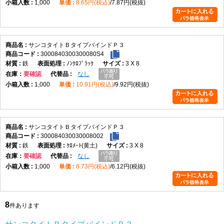
1,000
8.65円(税込)
7.87円(税抜)
サンコタイトＢタイプバインドＰ３
3000840300300080S4
鉄
ﾉﾝｸﾛﾌﾞﾗｯｸ
3 X 8
在庫
要確認
なし
1,000
10.91円(税込)
9.92円(税抜)
サンコタイトＢタイプバインドＰ３
300084030030008002
鉄
ｸﾛﾒｰﾄ(黄土)
3 X 8
在庫
要確認
なし
1,000
6.73円(税込)
6.12円(税抜)
8
件あります