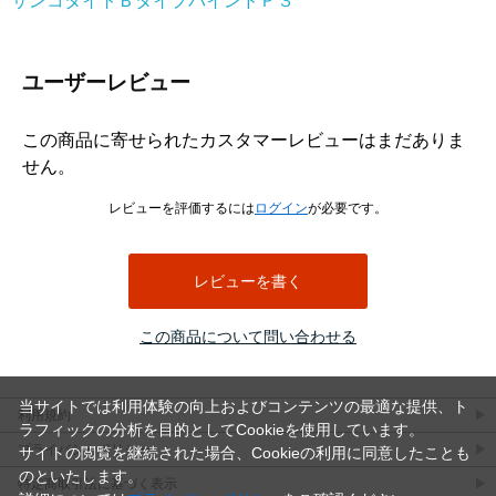
サンコタイトＢタイプバインドＰ３
ユーザーレビュー
この商品に寄せられたカスタマーレビューはまだありま
せん。
レビューを評価するには
ログイン
が必要です。
レビューを書く
この商品について問い合わせる
当サイトでは利用体験の向上およびコンテンツの最適な提供、ト
利用規約
ラフィックの分析を目的としてCookieを使用しています。
プライバシーポリシー
サイトの閲覧を継続された場合、Cookieの利用に同意したことも
のといたします。
特定商取引法に基づく表示