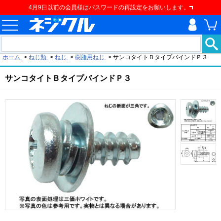
4月9日以前の会員様はパスワードの再設定をお願いします。
現在の位置
ホーム
>
ねじ類
>
ねじ
>
樹脂用ねじ
>
サンコタイトＢタイプバインドＰ３
サンコタイトＢタイプバインドＰ３