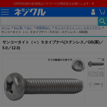
4月9日以前の会員様はパスワードの再設定をお願いします。
現在の位置
ホーム
>
ねじ類
>
ねじ
>
樹脂用ねじ
>
サンコータイト（＋）Ｓタイプナベ
>
サンコータイト（＋）Ｓタイプナベ – 5 X 12 – ステンレス – GB(茶)
サンコータイト（＋）Ｓタイプナベ(ステンレス／GB(茶)／
5.0／12.0)