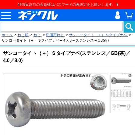
4月9日以前の会員様はパスワードの再設定をお願いします。
現在の位置
ホーム
>
ねじ類
>
ねじ
>
樹脂用ねじ
>
サンコータイト（＋）Ｓタイプナベ
>
サンコータイト（＋）Ｓタイプナベ – 4 X 8 – ステンレス – GB(茶)
サンコータイト（＋）Ｓタイプナベ(ステンレス／GB(茶)／
4.0／8.0)