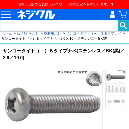
4月9日以前の会員様はパスワードの再設定をお願いします。
現在の位置
ホーム
>
ねじ類
>
ねじ
>
樹脂用ねじ
>
サンコータイト（＋）Ｓタイプナベ
>
サンコータイト（＋）Ｓタイプナベ – 2.6 X 10 – ステンレス – BK(黒)
サンコータイト（＋）Ｓタイプナベ(ステンレス／BK(黒)／
2.6／10.0)