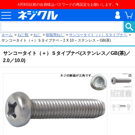
4月9日以前の会員様はパスワードの再設定をお願いします。
現在の位置
ホーム
>
ねじ類
>
ねじ
>
樹脂用ねじ
>
サンコータイト（＋）Ｓタイプナベ
>
サンコータイト（＋）Ｓタイプナベ – 2 X 10 – ステンレス – GB(茶)
サンコータイト（＋）Ｓタイプナベ(ステンレス／GB(茶)／
2.0／10.0)