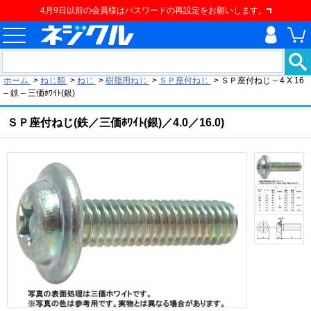
4月9日以前の会員様はパスワードの再設定をお願いします。
現在の位置
ホーム
>
ねじ類
>
ねじ
>
樹脂用ねじ
>
ＳＰ座付ねじ
>
ＳＰ座付ねじ – 4 X 16
– 鉄 – 三価ﾎﾜｲﾄ(銀)
ＳＰ座付ねじ(鉄／三価ﾎﾜｲﾄ(銀)／4.0／16.0)