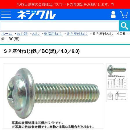
4月9日以前の会員様はパスワードの再設定をお願いします。
現在の位置
ホーム
>
ねじ類
>
ねじ
>
樹脂用ねじ
>
ＳＰ座付ねじ
>
ＳＰ座付ねじ – 4 X 6 –
鉄 – BC(黒)
ＳＰ座付ねじ(鉄／BC(黒)／4.0／6.0)