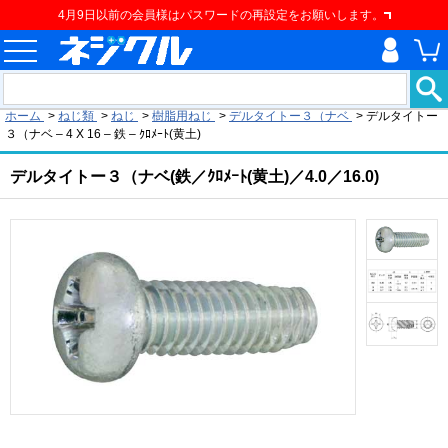
4月9日以前の会員様はパスワードの再設定をお願いします。
現在の位置
ホーム
>
ねじ類
>
ねじ
>
樹脂用ねじ
>
デルタイトー３（ナベ
>
デルタイトー
３（ナベ – 4 X 16 – 鉄 – ｸﾛﾒｰﾄ(黄土)
デルタイトー３（ナベ(鉄／ｸﾛﾒｰﾄ(黄土)／4.0／16.0)