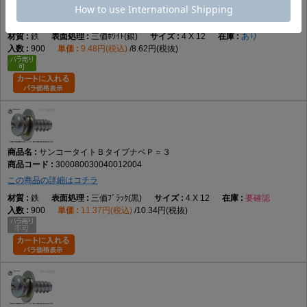
300080030040012003
この商品の詳細はコチラ
鉄
三価ﾎﾜｲﾄ(銀)
4 X 12
あり
900
9.48円(税込)
8.62円(税抜)
サンコータイトＢタイプナベＰ＝３
300080030040012004
この商品の詳細はコチラ
鉄
三価ﾌﾞﾗｯｸ(黒)
4 X 12
要確認
900
11.37円(税込)
10.34円(税抜)