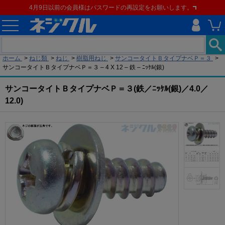
4月9日以前の会員様はパスワードの再設定をお願いします。
現在の位置
ホーム
>
ねじ類
>
ねじ
>
樹脂用ねじ
>
サンコータイトＢタイプナベＰ＝３
>
サンコータイトＢタイプナベＰ＝３ – 4 X 12 – 鉄 – ﾆｯｹﾙ(銀)
サンコータイトＢタイプナベＰ＝３(鉄／ﾆｯｹﾙ(銀)／4.0／
12.0)