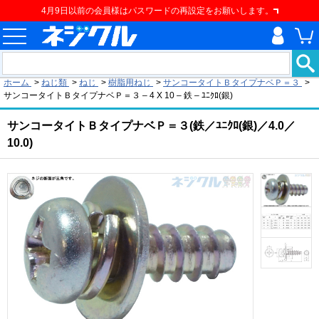
4月9日以前の会員様はパスワードの再設定をお願いします。
現在の位置
ホーム
>
ねじ類
>
ねじ
>
樹脂用ねじ
>
サンコータイトＢタイプナベＰ＝３
>
サンコータイトＢタイプナベＰ＝３ – 4 X 10 – 鉄 – ﾕﾆｸﾛ(銀)
サンコータイトＢタイプナベＰ＝３(鉄／ﾕﾆｸﾛ(銀)／4.0／
10.0)