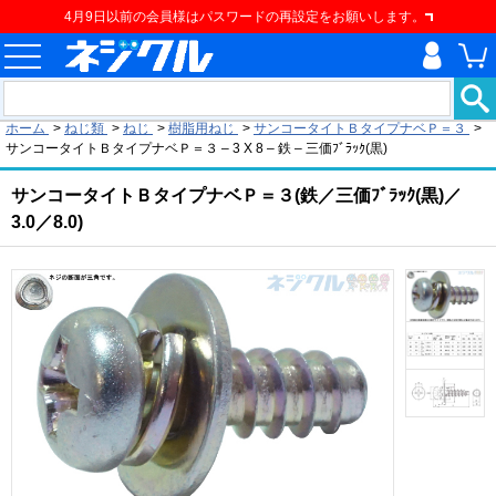
4月9日以前の会員様はパスワードの再設定をお願いします。
現在の位置
ホーム
>
ねじ類
>
ねじ
>
樹脂用ねじ
>
サンコータイトＢタイプナベＰ＝３
>
サンコータイトＢタイプナベＰ＝３ – 3 X 8 – 鉄 – 三価ﾌﾞﾗｯｸ(黒)
サンコータイトＢタイプナベＰ＝３(鉄／三価ﾌﾞﾗｯｸ(黒)／
3.0／8.0)