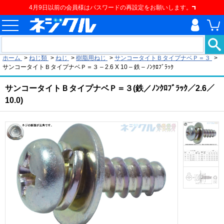
4月9日以前の会員様はパスワードの再設定をお願いします。
現在の位置
ホーム
>
ねじ類
>
ねじ
>
樹脂用ねじ
>
サンコータイトＢタイプナベＰ＝３
>
サンコータイトＢタイプナベＰ＝３ – 2.6 X 10 – 鉄 – ﾉﾝｸﾛﾌﾞﾗｯｸ
サンコータイトＢタイプナベＰ＝３(鉄／ﾉﾝｸﾛﾌﾞﾗｯｸ／2.6／
10.0)