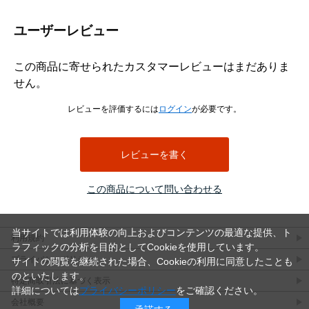
ユーザーレビュー
この商品に寄せられたカスタマーレビューはまだありま
せん。
レビューを評価するには
ログイン
が必要です。
レビューを書く
この商品について問い合わせる
当サイトでは利用体験の向上およびコンテンツの最適な提供、ト
利用規約
ラフィックの分析を目的としてCookieを使用しています。
プライバシーポリシー
サイトの閲覧を継続された場合、Cookieの利用に同意したことも
のといたします。
特定商取引法に基づく表示
詳細については
プライバシーポリシー
をご確認ください。
会社概要