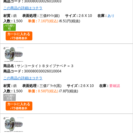
300080030026010003
この商品の詳細はコチラ
鉄
三価ﾎﾜｲﾄ(銀)
2.6 X 10
あり
1,500
7.16円(税込)
6.51円(税抜)
サンコータイトＢタイプナベＰ＝３
300080030026010004
この商品の詳細はコチラ
鉄
三価ﾌﾞﾗｯｸ(黒)
2.6 X 10
要確認
1,500
8.58円(税込)
7.8円(税抜)