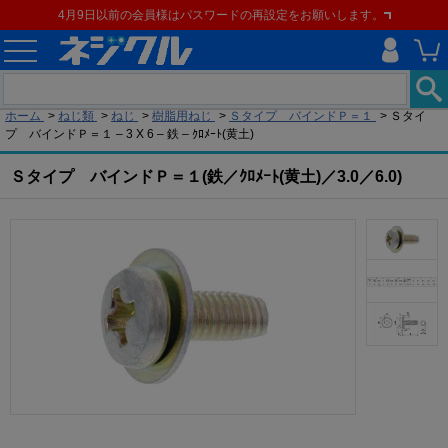
4月9日以前の会員様はパスワードの再設定をお願いします。
現在の位置
ホーム
>
ねじ類
>
ねじ
>
樹脂用ねじ
>
Ｓタイプ バインドＰ＝１
>
Ｓタイ
プ バインドＰ＝１ – 3 X 6 – 鉄 – ｸﾛﾒｰﾄ(黄土)
Ｓタイプ バインドＰ＝１(鉄／ｸﾛﾒｰﾄ(黄土)／3.0／6.0)