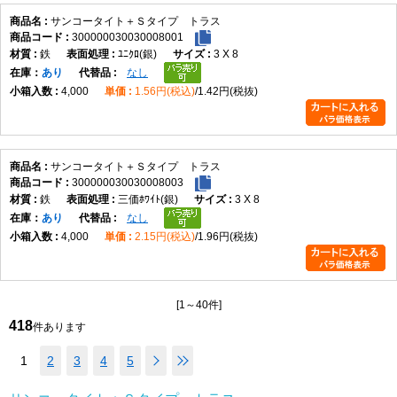
サンコータイト＋Ｓタイプ トラス
300000030030008001
鉄
ﾕﾆｸﾛ(銀)
3 X 8
在庫
あり
なし
4,000
1.56円(税込)
1.42円(税抜)
サンコータイト＋Ｓタイプ トラス
300000030030008003
鉄
三価ﾎﾜｲﾄ(銀)
3 X 8
在庫
あり
なし
4,000
2.15円(税込)
1.96円(税抜)
[1～40件]
418
件あります
1
2
3
4
5