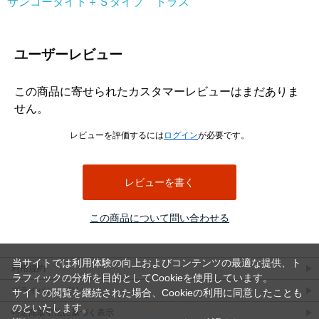
サンコータイト＋Ｓタイプ トラス
ユーザーレビュー
この商品に寄せられたカスタマーレビューはまだありま
せん。
レビューを評価するには
ログイン
が必要です。
レビューを書く
この商品について問い合わせる
当サイトでは利用体験の向上およびコンテンツの最適な提供、ト
利用規約
ラフィックの分析を目的としてCookieを使用しています。
プライバシーポリシー
サイトの閲覧を継続された場合、Cookieの利用に同意したことも
のといたします。
特定商取引法に基づく表示