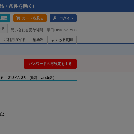
品・条件を除く)
入履歴
カートを見る
ログイン
ード
問い合わせ受付時間 平日10:00〜17:00
ご利用ガイド
配送料
よくある質問
パスワードの再設定をする
18MA-SR – 黄銅 – ﾆｯｹﾙ(銀)
組込