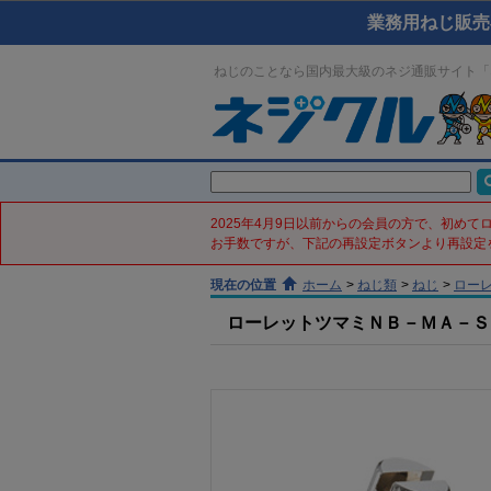
業務用ねじ販売
ねじのことなら国内最大級のネジ通販サイト「
2025年4月9日以前からの会員の方で、初め
お手数ですが、下記の再設定ボタンより再設定
現在の位置
ホーム
>
ねじ類
>
ねじ
>
ロー
ローレットツマミＮＢ－ＭＡ－ＳＲ(黄銅