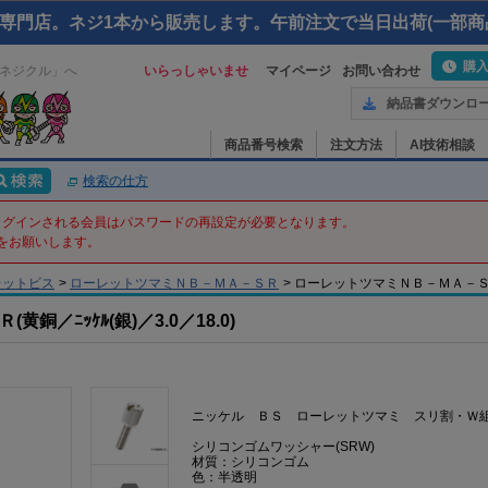
専門店。ネジ1本から販売します。午前注文で当日出荷(一部商
購
ネジクル」へ
いらっしゃいませ
マイページ
お問い合わせ
納品書ダウンロ
商品番号検索
注文方法
AI技術相談
検索の仕方
てログインされる会員はパスワードの再設定が必要となります。
をお願いします。
レットビス
>
ローレットツマミＮＢ－ＭＡ－ＳＲ
>
ローレットツマミＮＢ－ＭＡ－ＳＲ – 3
／ﾆｯｹﾙ(銀)／3.0／18.0)
ニッケル ＢＳ ローレットツマミ スリ割・Ｗ
シリコンゴムワッシャー(SRW)
材質：シリコンゴム
色：半透明