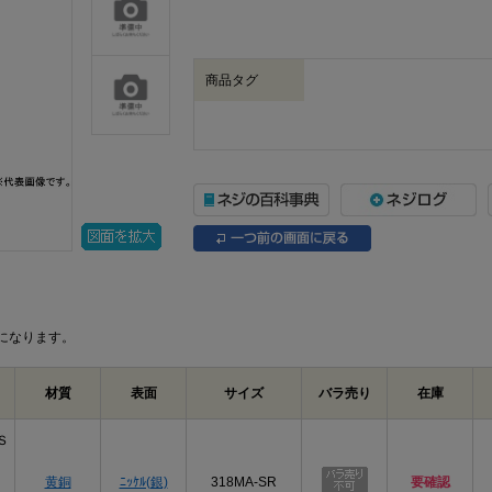
商品タグ
になります。
材質
表面
サイズ
バラ売り
在庫
Ｓ
黄銅
ﾆｯｹﾙ(銀)
318MA-SR
要確認