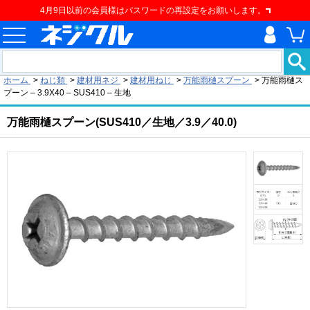
4月9日以前の会員様はパスワードの再設定をお願いします。
現在の位置
ホーム
>
ねじ類
>
建材用ネジ
>
建材用ねじ
>
万能雨樋スプーン
>
万能雨樋ス
プーン – 3.9X40 – SUS410 – 生地
万能雨樋スプーン(SUS410／生地／3.9／40.0)