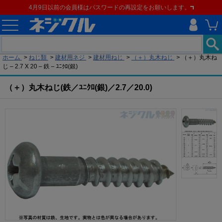
4月9日以前の会員様はパスワードの再設定をお願いします。
現在の位置
ホーム
>
ねじ類
>
建材用ネジ
>
建材用ねじ
>
（＋）丸木ねじ
>
（＋）丸木ね
じ – 2.7 X 20 – 鉄 – ﾕﾆｸﾛ(銀)
（＋）丸木ねじ(鉄／ﾕﾆｸﾛ(銀)／2.7／20.0)