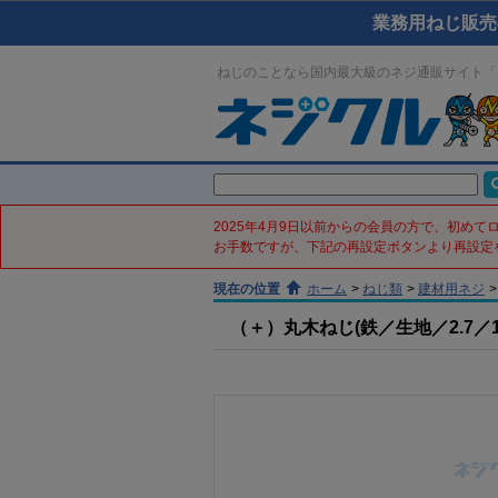
業務用ねじ販売
ねじのことなら国内最大級のネジ通販サイト「
2025年4月9日以前からの会員の方で、初め
お手数ですが、下記の再設定ボタンより再設定
現在の位置
ホーム
>
ねじ類
>
建材用ネジ
>
（＋）丸木ねじ(鉄／生地／2.7／10