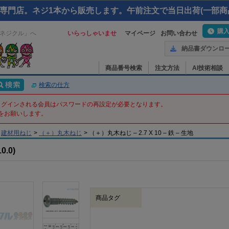
専門店。ネジ1本から販売します。午前注文で当日出荷(一部商
購
ネジクル」へ
いらっしゃいませ
マイページ
お問い合わせ
納品書ダウンロ
商品番号検索
注文方法
AI技術相談
検索の仕方
てログインされる会員はパスワードの再設定が必要となります。
をお願いします。
建材用ねじ
>
（＋）丸木ねじ
>
（＋）丸木ねじ – 2.7 X 10 – 鉄 – 生地
.0)
商品タグ