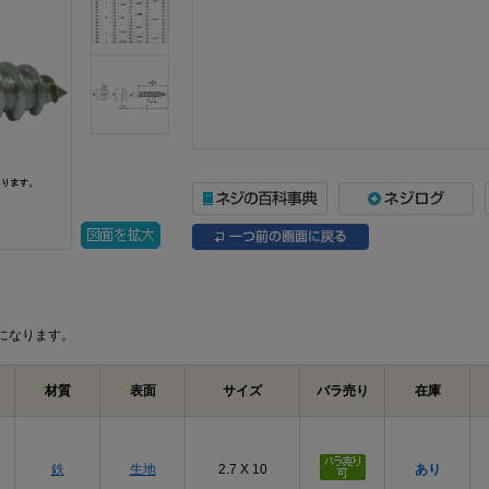
になります。
材質
表面
サイズ
バラ売り
在庫
鉄
生地
2.7 X 10
あり