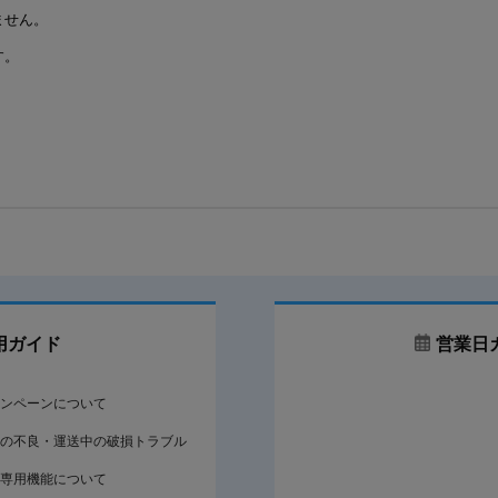
ません。
す。
用ガイド
営業日
ンペーンについて
の不良・運送中の破損トラブル
専用機能について