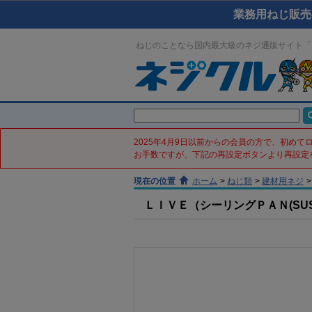
業務用ねじ販売
ねじのことなら国内最大級のネジ通販サイト「
2025年4月9日以前からの会員の方で、初め
お手数ですが、下記の再設定ボタンより再設定
現在の位置
ホーム
>
ねじ類
>
建材用ネジ
>
ＬＩＶＥ（シーリングＰＡＮ(SUS41