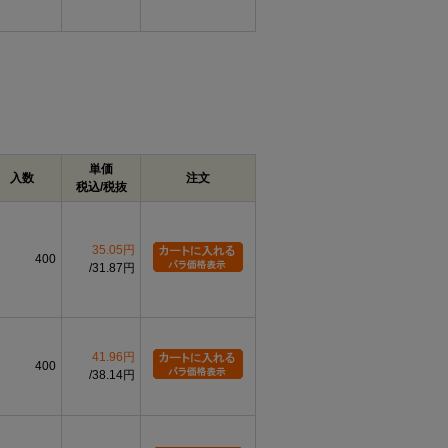
単価
入数
注文
税込/税抜
35.05円
400
31.87円
41.96円
400
38.14円