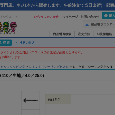
専門店。ネジ1本から販売します。午前注文で当日出荷(一部商
購
ネジクル」へ
いらっしゃいませ
マイページ
お問い合わせ
納品書ダウンロ
商品番号検索
注文方法
AI技術相談
検索の仕方
てログインされる会員はパスワードの再設定が必要となります。
をお願いします。
セルフタッピング
>
ＬＩＶＥ（シーリングＰＡＮ
>
ＬＩＶＥ（シーリングＰＡＮ – 4 X
0／生地／4.0／25.0)
商品タグ