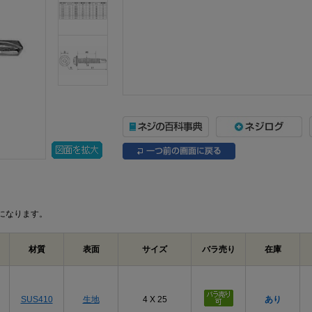
になります。
材質
表面
サイズ
バラ売り
在庫
SUS410
生地
4 X 25
あり