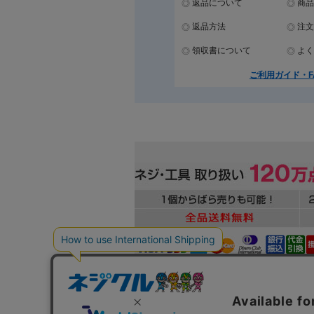
返品について
商品
返品方法
注文
領収書について
よく
ご利用ガイド・F