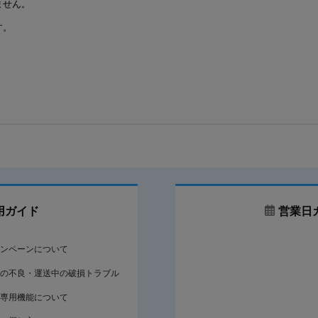
ません。
す。
用ガイド
営業日
ンペーンについて
の不良・運送中の破損トラブル
専用機能について