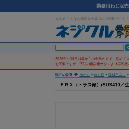
業務用ねじ販売
ねじのことなら国内最大級のネジ通販サイト「
2025年4月9日以前からの会員の方で、初め
お手数ですが、下記の再設定ボタンより再設定
現在の位置
ホーム
>
ねじ類
>
建材用ネジ
>
ＦＲＸ（トラス頭）(SUS410／生地／