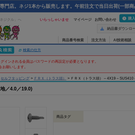
専門店。ネジ1本から販売します。午前注文で当日出荷(一部商
購
ネジクル」へ
いらっしゃいませ
マイページ
お問い合わせ
納品書ダウンロ
商品番号検索
注文方法
AI技術相談
検索の仕方
てログインされる会員はパスワードの再設定が必要となります。
をお願いします。
セルフタッピング
>
ＦＲＸ（トラス頭）
>
ＦＲＸ（トラス頭） – 4X19 – SUS410 
4.0／19.0)
商品タグ