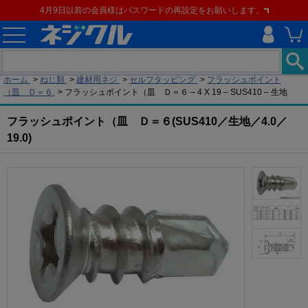
4月9日以前の会員様はパスワードの再設定をお願いします。
現在の位置
ホーム
>
ねじ類
>
建材用ネジ
>
セルフタッピング
>
フラッシュポイント
（皿 Ｄ＝６
>
フラッシュポイント（皿 Ｄ＝６ – 4 X 19 – SUS410 – 生地
フラッシュポイント（皿 Ｄ＝６(SUS410／生地／4.0／
19.0)