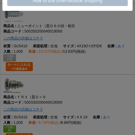
ニューポイント（皿Ｄ６小頭・粗目
500350200040019000
この商品の詳細はコチラ
SUS410
生地
4X19(ﾅﾐﾒ(ｻﾗD6
あり
1,000
15.21円(税込)
13.83円(税抜)
ＦＲＸ（皿Ｄ＝６
500330200040019000
この商品の詳細はコチラ
SUS410
生地
4 X 19
あり
1,000
9.74円(税込)
8.86円(税抜)