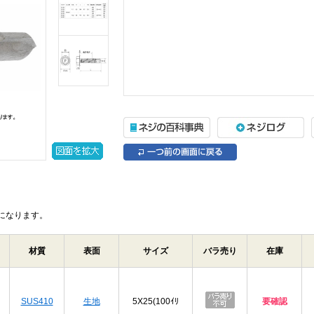
になります。
材質
表面
サイズ
バラ売り
在庫
SUS410
生地
5X25(100ｲﾘ
要確認