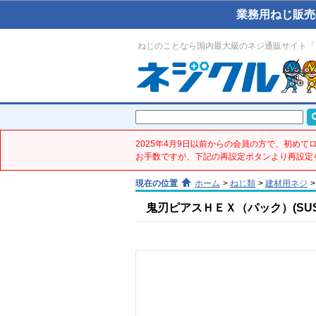
業務用ねじ販売
ねじのことなら国内最大級のネジ通販サイト「
2025年4月9日以前からの会員の方で、初め
お手数ですが、下記の再設定ボタンより再設定
現在の位置
ホーム
>
ねじ類
>
建材用ネジ
>
鬼刃ピアスＨＥＸ（パック）(SUS41