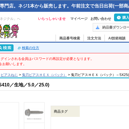
専門店。ネジ1本から販売します。午前注文で当日出荷(一部商
購
ネジクル」へ
いらっしゃいませ
マイページ
お問い合わせ
納品書ダウンロ
商品番号検索
注文方法
AI技術相談
検索の仕方
てログインされる会員はパスワードの再設定が必要となります。
をお願いします。
ピアスねじ
>
鬼刃ピアスＨＥＸ（パック）
>
鬼刃ピアスＨＥＸ（パック） – 5X25(100
0／生地／5.0／25.0)
商品タグ