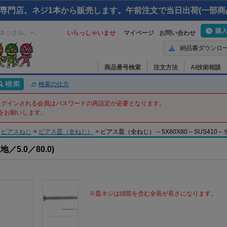
専門店。ネジ1本から販売します。午前注文で当日出荷(一部商
購
ネジクル」へ
いらっしゃいませ
マイページ
お問い合わせ
納品書ダウンロ
商品番号検索
注文方法
AI技術相談
検索の仕方
てログインされる会員はパスワードの再設定が必要となります。
をお願いします。
ピアスねじ
>
ピアス皿（全ねじ）
>
ピアス皿（全ねじ） – 5X80X80 – SUS410 –
5.0／80.0)
※皿ネジは頭部を含む全長が長さになります。