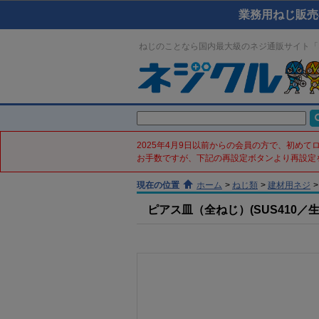
業務用ねじ販売
ねじのことなら国内最大級のネジ通販サイト「
2025年4月9日以前からの会員の方で、初め
お手数ですが、下記の再設定ボタンより再設定
現在の位置
ホーム
>
ねじ類
>
建材用ネジ
>
ピアス皿（全ねじ）(SUS410／生地／