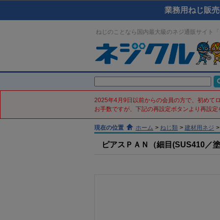
業務用ねじ販売
ねじのことなら国内最大級のネジ通販サイト「
2025年4月9日以前からの会員の方で、初め
お手数ですが、下記の再設定ボタンより再設定
現在の位置
ホーム
>
ねじ類
>
建材用ネジ
>
ピアスＰＡＮ（細目(SUS410／塗装ﾌﾞ