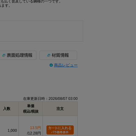
て最も広く普及している鋼種の一つです。
れます。
商品レビュー
在庫更新日時：2026/08/07 03:00
単価
入数
注文
税込/税抜
13.5円
1,000
12.28円