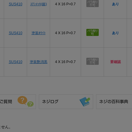
SUS410
ｽﾃﾝﾒｯｷ(銀)
4 X 16 P=0.7
あり
SUS410
塗装ﾎﾜｲﾄ
4 X 16 P=0.7
あり
SUS410
塗装艶消黒
4 X 16 P=0.7
要確認
ません。