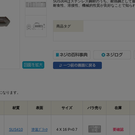
SUS304はステンレス鋼材のうち、耐熱鋼とし
耐食性、溶接性、機械的性質が良好なことで知ら
商品タグ
になります。
材質
表面
サイズ
バラ売り
在庫
SUS410
塗装ﾌﾞﾗｯｸ
4 X 16 P=0.7
要確認