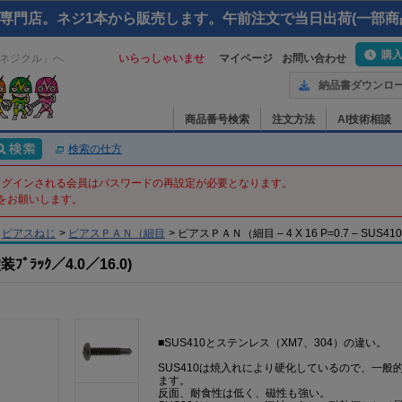
専門店。ネジ1本から販売します。午前注文で当日出荷(一部商
購
ネジクル」へ
いらっしゃいませ
マイページ
お問い合わせ
納品書ダウンロ
商品番号検索
注文方法
AI技術相談
検索の仕方
てログインされる会員はパスワードの再設定が必要となります。
をお願いします。
ピアスねじ
>
ピアスＰＡＮ（細目
>
ピアスＰＡＮ（細目 – 4 X 16 P=0.7 – SUS410
ﾗｯｸ／4.0／16.0)
■SUS410とステンレス（XM7、304）の違い。
SUS410は焼入れにより硬化しているので、一
ます。
反面、耐食性は低く、磁性も強い。