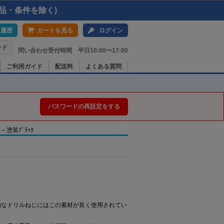
品・条件を除く)
入履歴
カートを見る
ログイン
ード
問い合わせ受付時間 平日10:00〜17:00
ご利用ガイド
配送料
よくある質問
パスワードの再設定をする
 – 塗装ﾌﾞﾗｯｸ
般的なドリルねじにはこの素材が良く使用されてい