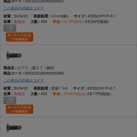
50031023004003505S
この商品の詳細はコチラ
SUS410
ｽﾃﾝﾒｯｷ(銀)
4X35(ｺｱﾀﾏ P=0.7
要確認
400
21.5円(税込)
19.55円(税抜)
ピアス（皿Ｄ７（細目
5003102300400350B0
この商品の詳細はコチラ
SUS410
塗装ﾌﾞﾗｯｸ
4X35(ｺｱﾀﾏ P=0.7
要確認
400
20.64円(税込)
18.77円(税抜)