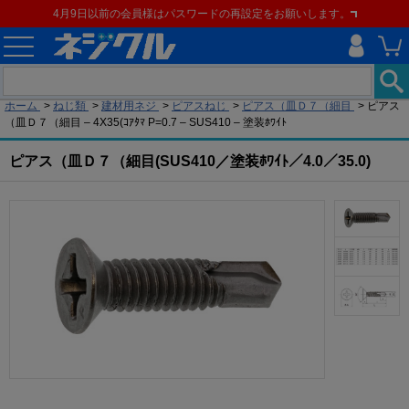
4月9日以前の会員様はパスワードの再設定をお願いします。
現在の位置
ホーム
>
ねじ類
>
建材用ネジ
>
ピアスねじ
>
ピアス（皿Ｄ７（細目
>
ピアス
（皿Ｄ７（細目 – 4X35(ｺｱﾀﾏ P=0.7 – SUS410 – 塗装ﾎﾜｲﾄ
ピアス（皿Ｄ７（細目(SUS410／塗装ﾎﾜｲﾄ／4.0／35.0)