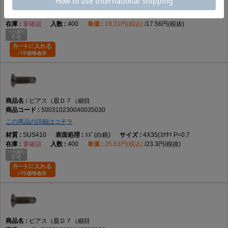
この商品の詳細はコチラ
SUS410
BK(黒)
4X35(ｺｱﾀﾏ P=0.7
要確認
400
19.31円(税込)
17.56円(税抜)
ピアス（皿Ｄ７（細目
500310230040035030
この商品の詳細はコチラ
SUS410
ｽｽﾞ(白銀)
4X35(ｺｱﾀﾏ P=0.7
要確認
400
25.63円(税込)
23.3円(税抜)
ピアス（皿Ｄ７（細目